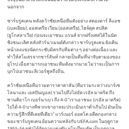
นอกจาก
ซาร์บรูคเคน หลังคว้าชัยเหนือทีมดังอย่าง สตองดาร์ ลีแอช
(เบลเยียม), ออสเตรีย เวียน (ออสเตรีย), ไฮจ์ดุค สปลิต
(ยูโกสลาเวีย) ก่อนจะเอาชนะ แรนส์ จากฝรั่งเศสได้ในนัด
ชิงชนะเลิศ หลังทัวร์นาเมนต์ดังกล่าว ซาร์บรูคเคน ยังเดิน
หน้าลงแข่งนัดกระชับมิตรกับทีมต่าง ๆ อย่างต่อเนื่อง และ
ทำให้สโมสรจากซาร์ลันท์ กลายเป็นทีมที่น่าจับตามองของ
ยุโรป เมื่อสามารถเอาชนะทีมดังมากมาย ไม่ว่าจะเป็นการ
บุกไปเอาชนะลิเวอร์พูลถึงถิ่น,
คว้าชัยเหนือทีมรวมดาราคาตาลัน (ทีมรวมระหว่างบาร์เซ
โลนาและ เอสปันญอล) รวมไปถึงไล่อัด เรอัล มาดริด ถึง
ซานติอาโก เบอร์นาเบว ถึง 4-0 “เราเอาชนะ (เรอัล มาดริด)
ไปได้ 4-0 บางทีพวกเขาอาจจะประเมินเราต่ำเกินไป มันเป็น
ความรู้สึกที่ดีเลยทีเดียว” แวร์เนอร์ ออตโต อดีตกองกลาง
ของ ซาร์บรูคเคน ย้อนความหลังกับ UEFA.com ในฤดูกาล
1955-56 ยูฟ่าได้จัดการแข่งขัน ยูโรเปียนคัพ เป็นฤดูกาล