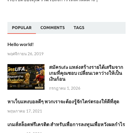
POPULAR
COMMENTS
TAGS
Hello world!
พฤศจิกายน 26, 2019
สมัครufa แหล่งสร้างรายได้เสริมจาก
เกมที่คุณชอบ เปลี่ยนเวลาว่างให้เป็น
เงินก้อน
กรกฎาคม 1, 2026
หาเว็บแทงบอลดีๆ พวกเราจะต้องรู้จักไตร่ตรองให้ดีที่สุด
พฤษภาคม 17, 2021
เกมส์สล็อตฟรีเครดิต สำหรับเพื่อการลงทุนเพื่อหวังผลกำไร