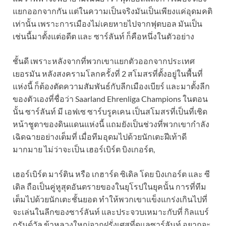
แยกออกจากกัน แต่ในความเป็นจริงมันเป็นเพียงแค่อุดมคติ
เท่านั้น เพราะการเมืองไม่เคยหายไปจากฟุตบอล มันเป็น
เช่นนี้มาตั้งแต่อดีต และ ซาร์ลันท์ ก็คือหนึ่งในตัวอย่าง
ชั้นดี เพราะหลังจากที่พวกเขาแยกตัวออกจากประเทศ
เยอรมัน หลังสงครามโลกครั้งที่ 2 สโมสรที่ตั้งอยู่ในพื้นที่
แห่งนี้ ก็ต้องตัดความสัมพันธ์กับลีกเมืองเบียร์ และมาตั้งลีก
ของตัวเองที่ชื่อว่า Saarland Ehrenliga Champions ในตอน
นั้น ซาร์ลันท์ มี เอฟเซ ซาร์บรูคเคน เป็นสโมสรที่เป็นที่เชิด
หน้าชูตาของดินแดนแห่งนี้ แถมยังเป็นช่วงที่พวกเขากำลัง
เฉิดฉายอย่างเต็มที่ เมื่อทีมอุดมไปด้วยนักเตะฝีเท้าดี
มากมาย ไม่ว่าจะเป็น เฮอร์เบิร์ต บิงเกอร์ต,
เฮอร์เบิร์ต มาร์ติน หรือ เกฮาร์ด ซิเดิล โดย บิงเกอร์ต และ ซี
เดิล ถือเป็นคู่หูสุดอันตรายของในยุโรปในยุคนั้น การที่ทีม
เต็มไปด้วยนักเตะชั้นยอด ทำให้พวกเขาแข็งแกร่งเกินไปที่
จะเล่นในลีกของซาร์ลันท์ และประจวบเหมาะกับที่ กิลแบร์
กรันด์วัล ข้าหลวงใหญ่จากฝรั่งเศสที่ดูแลซาร์ลันท์ อยากจะ