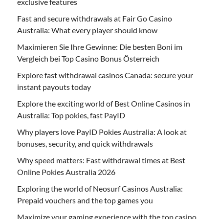
exclusive features
Fast and secure withdrawals at Fair Go Casino
Australia: What every player should know
Maximieren Sie Ihre Gewinne: Die besten Boni im
Vergleich bei Top Casino Bonus Österreich
Explore fast withdrawal casinos Canada: secure your
instant payouts today
Explore the exciting world of Best Online Casinos in
Australia: Top pokies, fast PayID
Why players love PayID Pokies Australia: A look at
bonuses, security, and quick withdrawals
Why speed matters: Fast withdrawal times at Best
Online Pokies Australia 2026
Exploring the world of Neosurf Casinos Australia:
Prepaid vouchers and the top games you
Maximize your gaming experience with the top casino