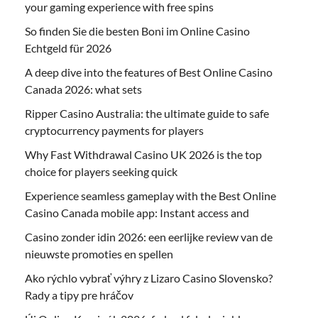
your gaming experience with free spins
So finden Sie die besten Boni im Online Casino
Echtgeld für 2026
A deep dive into the features of Best Online Casino
Canada 2026: what sets
Ripper Casino Australia: the ultimate guide to safe
cryptocurrency payments for players
Why Fast Withdrawal Casino UK 2026 is the top
choice for players seeking quick
Experience seamless gameplay with the Best Online
Casino Canada mobile app: Instant access and
Casino zonder idin 2026: een eerlijke review van de
nieuwste promoties en spellen
Ako rýchlo vybrať výhry z Lizaro Casino Slovensko?
Rady a tipy pre hráčov