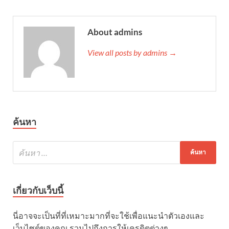
About admins
View all posts by admins →
ค้นหา
เกี่ยวกับเว็บนี้
นี่อาจจะเป็นที่ที่เหมาะมากที่จะใช้เพื่อแนะนำตัวเองและ
เว็บไซต์ของคุณ รวมไปถึงการให้เครดิตต่างๆ