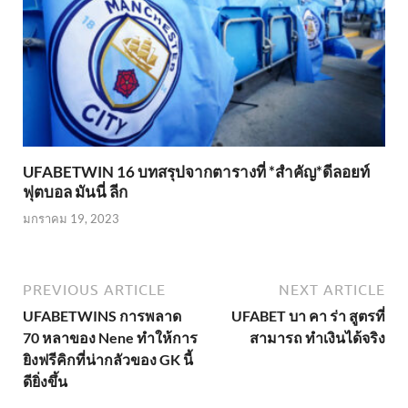
UFABETWIN 16 บทสรุปจากตารางที่ *สำคัญ*ดีลอยท์
ฟุตบอล มันนี่ ลีก
มกราคม 19, 2023
PREVIOUS ARTICLE
NEXT ARTICLE
UFABETWINS การพลาด
UFABET บา คา ร่า สูตรที่
70 หลาของ Nene ทำให้การ
สามารถ ทำเงินได้จริง
ยิงฟรีคิกที่น่ากลัวของ GK นี้
ดียิ่งขึ้น