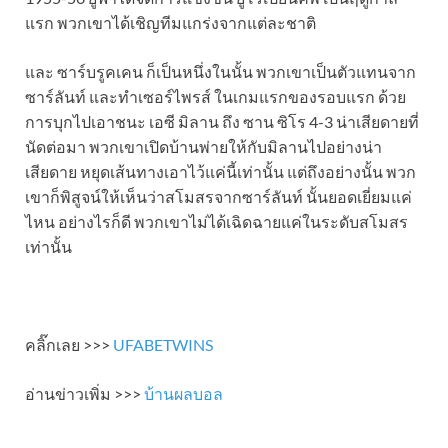
แรก พวกเขาได้เชิญทีมแกร่งจากแต่ละชาติ
และ ซาร์บรูคเคน ก็เป็นหนึ่งในนั้น พวกเขาเป็นตัวแทนจาก
ซาร์ลันท์ และทำเซอร์ไพรส์ ในเกมแรกของรอบแรก ด้วย
การบุกไปเอาชนะ เอซี มิลาน ถึง ซาน ซิโร 4-3 น่าเสียดายที่
นัดต่อมา พวกเขาเปิดบ้านพ่ายให้กับมิลานไปอย่างน่า
เสียดาย หยุดเส้นทางเอาไว้แค่นี้เท่านั้น แต่ถึงอย่างนั้น พวก
เขาก็พิสูจน์ให้เห็นว่าสโมสรจากซาร์ลันท์ นั้นยอดเยี่ยมแค่
ไหน อย่างไรก็ดี พวกเขาไม่ได้เฉิดฉายแค่ในระดับสโมสร
เท่านั้น
คลิ๊กเลย >>>
UFABETWINS
อ่านข่าวเพิ่ม >>>
บ้านผลบอล