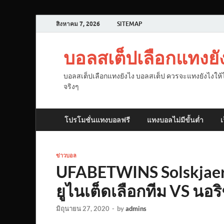
สิงหาคม 7, 2026
SITEMAP
บอลสเต็ปเลือกแทงยั
บอลสเต็ปเลือกแทงยังไง บอลสเต็ป ควรจะแทงยังไงให้ไ
จริงๆ
โปรโมชั่นแทงบอลฟรี
แทงบอลไม่มีขั้นต่ำ
ข่าวบอล
UFABETWINS Solskjaer
ยูไนเต็ดเลือกทีม VS นอร
มิถุนายน 27, 2020
-
by
admins