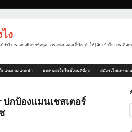
งไง
ด้กำไร เราจะอธิบายข้อมูล การแทงบอลสเต็ปจะทำให้รู้จัก เข้าใจ การเลือ
เว็บแทงบอลแนะนำ
แทงบอลเว็บไซต์ไหนดีที่สุด
สมัครเว็บแทงบอ
 ปกป้องแมนเชสเตอร์
ิช
เ