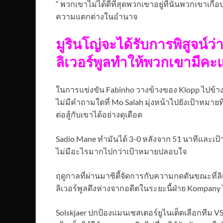
“ พวกเขาไม่ได้ดีที่สุดพวกเขาอยู่ที่นั่นพวกเขาเกือบจ
ความแตกต่างในอำนาจ
มูรินโญ่จะได้รับการพิสูจน์
ลิเวอร์พูลทำให้พวกเขามีคะ
ในการแข่งขัน Fabinho วางข้างของ Klopp ไปข้าง
ไม่มีคำถามใดที่ Mo Salah มุ่งหน้าไปยังเป้าหมายที
ต่อสู้กับเขาได้อย่างดุเดือด
Sadio Mane ทำมันได้ 3-0 หลังจาก 51 นาทีและเป้
ไม่มีอะไรมากไปกว่าเป้าหมายปลอบใจ
ฤดูกาลที่ผ่านมาซิตี้จัดการกับความกดดันขณะที่ลิเ
ลิเวอร์พูลดึงห่างจากอดีตในระยะนี้ฝ่าย Kompany
Solskjaer ปกป้องแมนเชสเตอร์ยูไนเต็ดเลือกทีม V