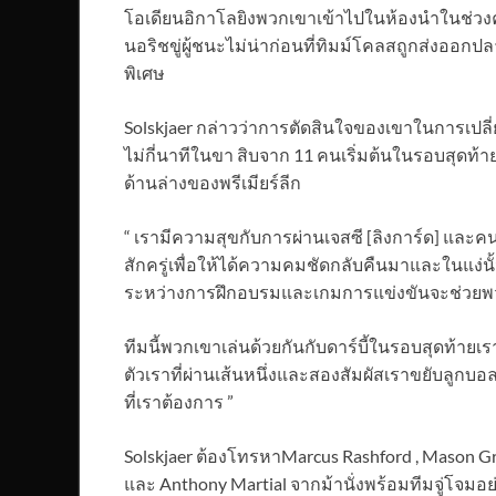
โอเดียนอิกาโลยิงพวกเขาเข้าไปในห้องนำในช่วงครึ
นอริชขู่ผู้ชนะไม่น่าก่อนที่ทิมม์โคลสถูกส่งออก
พิเศษ
Solskjaer กล่าวว่าการตัดสินใจของเขาในการเปล
ไม่กี่นาทีในขา สิบจาก 11 คนเริ่มต้นในรอบสุดท้า
ด้านล่างของพรีเมียร์ลีก
“ เรามีความสุขกับการผ่านเจสซี [ลิงการ์ด] และคน
สักครู่เพื่อให้ได้ความคมชัดกลับคืนมาและในแง่นั
ระหว่างการฝึกอบรมและเกมการแข่งขันจะช่วยพวก
ทีมนี้พวกเขาเล่นด้วยกันกับดาร์บี้ในรอบสุดท้ายเร
ตัวเราที่ผ่านเส้นหนึ่งและสองสัมผัสเราขยับลูกบ
ที่เราต้องการ ”
Solskjaer ต้องโทรหาMarcus Rashford , Mason G
และ Anthony Martial จากม้านั่งพร้อมทีมจู่โจมอ