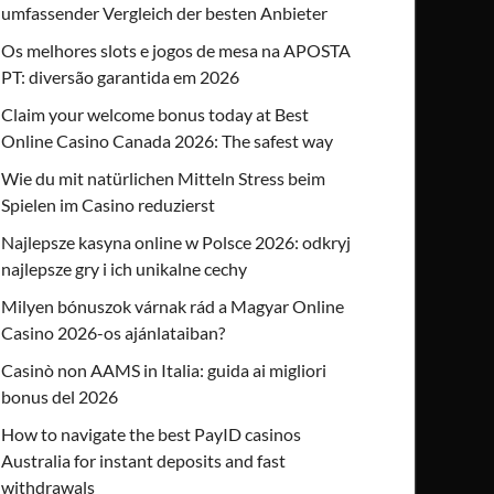
umfassender Vergleich der besten Anbieter
Os melhores slots e jogos de mesa na APOSTA
PT: diversão garantida em 2026
Claim your welcome bonus today at Best
Online Casino Canada 2026: The safest way
Wie du mit natürlichen Mitteln Stress beim
Spielen im Casino reduzierst
Najlepsze kasyna online w Polsce 2026: odkryj
najlepsze gry i ich unikalne cechy
Milyen bónuszok várnak rád a Magyar Online
Casino 2026-os ajánlataiban?
Casinò non AAMS in Italia: guida ai migliori
bonus del 2026
How to navigate the best PayID casinos
Australia for instant deposits and fast
withdrawals