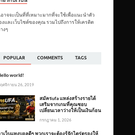
ี่อาจจะเป็นที่ที่เหมาะมากที่จะใช้เพื่อแนะนำตัว
องและเว็บไซต์ของคุณ รวมไปถึงการให้เครดิต
่างๆ
POPULAR
COMMENTS
TAGS
ello world!
ฤศจิกายน 26, 2019
สมัครufa แหล่งสร้างรายได้
เสริมจากเกมที่คุณชอบ
เปลี่ยนเวลาว่างให้เป็นเงินก้อน
กรกฎาคม 1, 2026
าเว็บแทงบอลดีๆ พวกเราจะต้องรู้จักไตร่ตรองให้