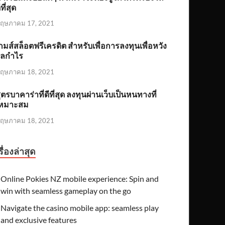
ีที่สุด
ฤษภาคม 17, 2021
กมส์สล็อตฟรีเครดิต สำหรับเพื่อการลงทุนเพื่อหวัง
ผลกำไร
ฤษภาคม 18, 2021
ูตรบาคาร่าที่ดีที่สุด ลงทุนผ่านเว็บเป็นหนทางที่
เหมาะสม
ฤษภาคม 18, 2021
รื่องล่าสุด
Online Pokies NZ mobile experience: Spin and
win with seamless gameplay on the go
Navigate the casino mobile app: seamless play
and exclusive features