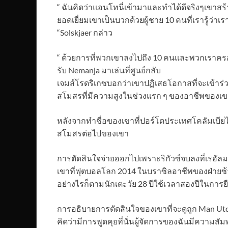
“ ฉันคิดว่าแอนโทนี่เข้ามาและทำได้ดีจริงๆเขาส
ยอดเยี่ยมเขาเป็นบวกด้วยผู้ชาย 10 คนที่เรารู้ว่
“Solskjaer กล่าว
“ ด้วยการที่พวกเขาลงไปถึง 10 คนและพวกเราครองอ
รับ Nemanja มาเล่นที่ศูนย์กลับ
เจมส์โรดริเกซบอกว่าเขาปฏิเสธโอกาสที่จะเข้าร่ว
สโมสรที่มีความสูงในช่วงแรก ๆ ของอาชีพของเข
หลังจากทำชื่อของเขาที่ปอร์โตประเทศโคลัมเบียไ
สโมสรต่อไปของเขา
การตัดสินใจจ่ายออกไปเพราะริกัวซ์จบลงที่เ
เขาที่ฟุตบอลโลก 2014 ในบราซิลอาชีพของฝ่ายซ้
อย่างไรก็ตามนักเตะวัย 28 ปีใช้เวลาสองปีในการยืม
การอธิบายการตัดสินใจของเขาที่จะดูถูก Man Utd เ
คิดว่ามีการพูดคุยที่นั่นผู้จัดการของฉันมีความสั