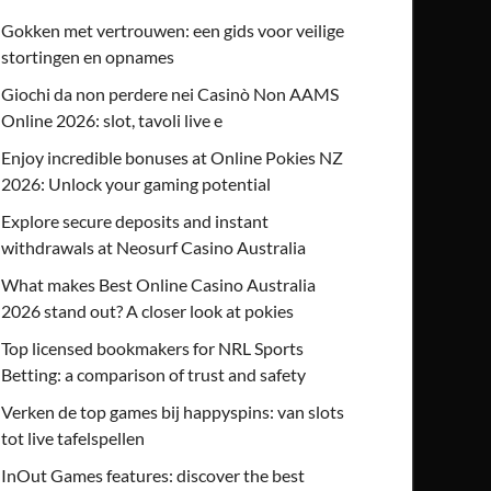
Gokken met vertrouwen: een gids voor veilige
stortingen en opnames
Giochi da non perdere nei Casinò Non AAMS
Online 2026: slot, tavoli live e
Enjoy incredible bonuses at Online Pokies NZ
2026: Unlock your gaming potential
Explore secure deposits and instant
withdrawals at Neosurf Casino Australia
What makes Best Online Casino Australia
2026 stand out? A closer look at pokies
Top licensed bookmakers for NRL Sports
Betting: a comparison of trust and safety
Verken de top games bij happyspins: van slots
tot live tafelspellen
InOut Games features: discover the best