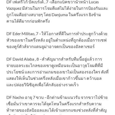
DF เฟเดริโก้ บัลเบร์เด้ , 7 -เลือกแบ็คขวานำหน้า Lucas
Vazquez มีส่วนในการโจมตีแต่ไม่ได้ง่ายในการป้องกันและ
ถูกโจมตีอย่างสบายๆ โดย Danjuma ในครึ่งแรก ยิงข้าม
คานได้ดีมากก่อนพักครึ่ง
DF Eder Militao, 7 –ให้โอกาสที่ดีในการทำประตูกว้างด้วย
หัวของเขาในครึ่งหลัง อยู่ในตำแหน่งที่ถูกต้องเมื่อการเซฟ
ของคูร์ตัวส์จากแดนจูม่าอาจตกเป็นของอัลคาเซอร์
DF David Alaba , 8 –สำคัญมากสำหรับทีมนี้อยู่แล้ว การ
จ่ายบอลระยะไกลของเขาดูเหมือนจะเป็นอาวุธโจมตีที่มี
ประโยชน์ และการอ่านเกมของเขาไม่เป็นสองรองใคร ดังที่
แสดงให้เห็นในช่วงครึ่งหลังเมื่อเขาก้าวขึ้นมา คว้าบอล
และปล่อยวินิซิอุสเพื่อโต้กลับอย่างรวดเร็ว
DF Nacho อายุ 7 ขวบ –อีกด่านข้ามแนวรับ จากขวาไปซ้าย
เชื่อมั่นว่าเขาควรจะได้จุดโทษในครึ่งแรกสำหรับความ
ท้าทายของอัลบิออลและได้เข้าแทรกแซงช่วงหลังที่สำคัญ