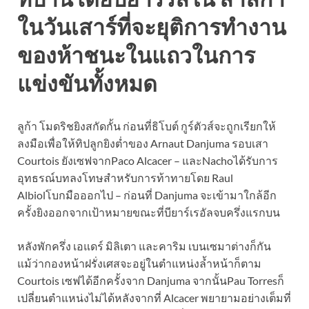
ในวันเสาร์ที่จะยุติการทำงาน
ของห้าชนะในแถวในการ
แข่งขันทั้งหมด
ลูก้า โมดริชยิงสกัดกั้น ก่อนที่ธิโบต์ กูร์ตัวส์จะถูกเรียกให้
ลงมือเพื่อให้ทิปลูกยิงต่ำของ Arnaut Danjuma รอบเสา
Courtois ยังเซฟจากPaco Alcacer – และNachoได้รับการ
อุทธรณ์บทลงโทษสำหรับการท้าทายโดย Raul
Albiolโบกมือออกไป – ก่อนที่ Danjuma จะเข้ามาใกล้อีก
ครั้งยิงออกจากเป้าหมายขณะที่บียาร์เรอัลจบครึ่งแรกบน
หลังพักครึ่ง เอแดร์ มิลิเตา และคาริม เบนเซมาต่างก็กัน
แม้ว่ากองหน้าฝรั่งเศสจะอยู่ในตำแหน่งล้ำหน้าก็ตาม
Courtois เซฟได้อีกครั้งจาก Danjuma จากนั้นPau Torresก็
เปลี่ยนตำแหน่งไม่ได้หลังจากที่ Alcacer พยายามอย่างเต็มที่