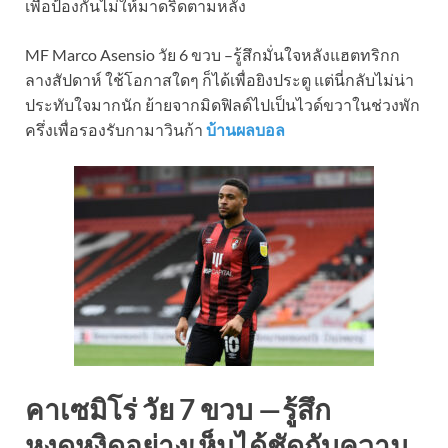
เพื่อป้องกันไม่ให้มาดริดตามหลัง
MF Marco Asensio วัย 6 ขวบ –รู้สึกมั่นใจหลังแฮตทริกก
ลางสัปดาห์ ใช้โอกาสใดๆ ก็ได้เพื่อยิงประตู แต่นี่กลับไม่น่า
ประทับใจมากนัก ย้ายจากมิดฟิลด์ไปเป็นไวด์ขวาในช่วงพัก
ครึ่งเพื่อรองรับกามาวินก้า
บ้านผลบอล
คาเซมิโร่ วัย 7 ขวบ —รู้สึก
หงุดหงิดอย่างเห็นได้ชัดกับความ