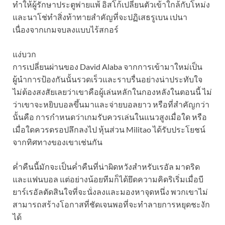
ทำให้ผู้รักษาประตูพ่ายแพ้ อิสโก้เปลี่ยนตัวเข้าใกล้กับโหม่ง
และนาโช่ทำสิ่งท้าทายสำคัญที่จะปฏิเสธรูเบน เปนา
เนื่องจากเกมจบลงแบบไร้สกอร์
แง่บวก
การเปลี่ยนผ่านของ David Alaba จากการเข้ามาใหม่เป็น
ผู้นำการป้องกันนั้นรวดเร็วและราบรื่นอย่างน่าประทับใจ
ไม่ต้องสงสัยเลยว่าเขาคือผู้เล่นหลักในกองหลังในตอนนี้ ไม่
ว่าเขาจะหยิบบอลขึ้นมาและจ่ายบอลยาว หรือที่สำคัญกว่า
นั้นคือ การกำหนดว่าเกมรับควรเล่นในแนวสูงเมื่อใด หรือ
เมื่อใดควรดรอปลึกลงไป หุ้นส่วน Militao ได้รับประโยชน์
จากทิศทางของเขาเช่นกัน
ค่ำคืนนี้มักจะเป็นค่ำคืนที่น่าผิดหวังสำหรับเรอัล มาดริด
และแฟนบอล แต่อย่างน้อยทีมก็ได้ยึดความคิดริเริ่มเมื่อบี
ยาร์เรอัลตัดสินใจที่จะนั่งลงและมองหาจุดหนึ่ง พวกเขาไม่
สามารถสร้างโอกาสที่ชัดเจนพอที่จะทำลายการหยุดชะงัก
ได้