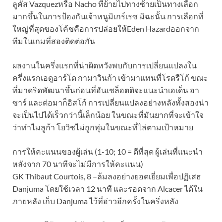
ลูคัส Vazquezหรือ Nacho ที่ย้ายไปทางซ้ายเป็นทางเลือก
มากขึ้นในการป้องกันเจ้าหนูมิเกร์เรซ มิฉะนั้น การเลือกที่
ใหญ่ที่สุดของโค้ชคือการปล่อยให้Eden Hazardออกจาก
ทีมในเกมที่สองติดต่อกัน
ผลงานในครึ่งแรกที่น่าผิดหวังพบกับการเปลี่ยนแปลงใน
ครึ่งแรกเอดูอาร์โด กามาวินก้า เข้ามาแทนที่โรดรีโก้ ขณะ
ที่มาดริดพัฒนาขึ้นก่อนที่อันเชล็อตติจะแนะนำเอเด็น อา
ซาร์ และต่อมาก็อิสโก้ การเปลี่ยนแปลงอย่างหลังทั้งสองน่า
จะเป็นไปได้เร็วกว่านี้เล็กน้อย ในขณะที่มันยากที่จะเข้าใจ
ว่าทำไมลูก้า โยวิชไม่ถูกทุ่มในขณะที่ไล่ตามเป้าหมาย
การให้คะแนนของผู้เล่น (1-10; 10 = ดีที่สุด ผู้เล่นที่แนะนำ
หลังจาก 70 นาทีจะไม่มีการให้คะแนน)
GK Thibaut Courtois, 8 –ล้มลงอย่างยอดเยี่ยมเพื่อปฏิเสธ
Danjuma โดยใช้เวลา 12 นาที และรอดจาก Alcacer ได้ใน
ภายหลัง เก็บ Danjuma ไว้ที่อ่าวอีกครั้งในครึ่งหลัง