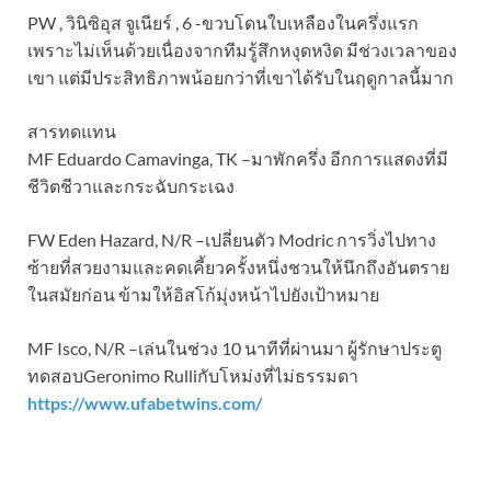
PW , วินิซิอุส จูเนียร์ , 6 -ขวบโดนใบเหลืองในครึ่งแรก
เพราะไม่เห็นด้วยเนื่องจากทีมรู้สึกหงุดหงิด มีช่วงเวลาของ
เขา แต่มีประสิทธิภาพน้อยกว่าที่เขาได้รับในฤดูกาลนี้มาก
สารทดแทน
MF Eduardo Camavinga, TK –มาพักครึ่ง อีกการแสดงที่มี
ชีวิตชีวาและกระฉับกระเฉง
FW Eden Hazard, N/R –เปลี่ยนตัว Modric การวิ่งไปทาง
ซ้ายที่สวยงามและคดเคี้ยวครั้งหนึ่งชวนให้นึกถึงอันตราย
ในสมัยก่อน ข้ามให้อิสโก้มุ่งหน้าไปยังเป้าหมาย
MF Isco, N/R –เล่นในช่วง 10 นาทีที่ผ่านมา ผู้รักษาประตู
ทดสอบGeronimo Rulliกับโหม่งที่ไม่ธรรมดา
https://www.ufabetwins.com/