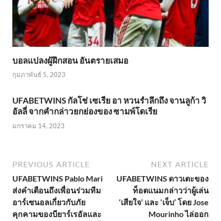
บอลแปลงผู้ฝึกสอน อันตรายเสมอ
กุมภาพันธ์ 5, 2023
UFABETWINS กัลโช่ เซเรีย อา หวนรำลึกถึง จานลูก้า วิ
อัลลี่ จากคำกล่าวยกย่องของ ซามพ์โดเรีย
มกราคม 14, 2023
PREVIOUS ARTICLE
NEXT ARTICLE
UFABETWINS Pablo Mari
UFABETWINS ดาวเตะของ
ส่งคำเตือนถึงเพื่อนร่วมทีม
ท็อตแนมกล่าวว่าผู้เล่น
อาร์เซนอลเกี่ยวกับภัย
‘เสียใจ’ และ ‘เจ็บ’ โดย Jose
คุกคามของบียาร์เรอัลและ
Mourinho ไล่ออก