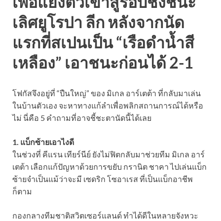
เพื่อแย่งตั๋วเข้าสู่รอบชิงชนะ
เลิศยูโรปา ลีก หลังจากนัด
แรกที่สเปนเป็น “เรือดำน้ำสี
เหลือง” เอาชนะก่อนได้ 2-1
โฟกัสจึงอยู่ที่ “ปืนใหญ่” ของ มิเกล อาร์เตต้า ที่กลับมาเล่น
ในบ้านตัวเอง จะหาทางแก้ลำเพื่อพลิกสถานการณ์ได้หรือ
ไม่ นี่คือ 5 คำถามที่อาจชี้ชะตานัดนี้ได้เลย
1. แบ็กซ้ายเอาไงดี
ในช่วงที่ คีแรน เทียร์นีย์ ยังไม่ฟิตกลับมาช่วยทีม มิเกล อาร์
เตต้า เลือกแก้ปัญหาด้วยการขยับ กรานิต ชาคา ไปเล่นแบ็ก
ซ้ายจำเป็นแม้ว่าจะมี เซดริก โซอาเรส ที่เป็นแบ็กอาชีพ
ก็ตาม
กองกลางทีมชาติสวิตเซอร์แลนด์ ทำได้ดีในหลายจังหวะ