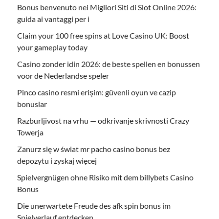
Bonus benvenuto nei Migliori Siti di Slot Online 2026:
guida ai vantaggi per i
Claim your 100 free spins at Love Casino UK: Boost
your gameplay today
Casino zonder idin 2026: de beste spellen en bonussen
voor de Nederlandse speler
Pinco casino resmi erişim: güvenli oyun ve cazip
bonuslar
Razburljivost na vrhu — odkrivanje skrivnosti Crazy
Towerja
Zanurz się w świat mr pacho casino bonus bez
depozytu i zyskaj więcej
Spielvergnügen ohne Risiko mit dem billybets Casino
Bonus
Die unerwartete Freude des afk spin bonus im
Spielverlauf entdecken