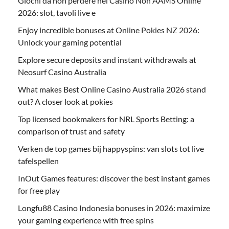
Giochi da non perdere nei Casinò Non AAMS Online
2026: slot, tavoli live e
Enjoy incredible bonuses at Online Pokies NZ 2026:
Unlock your gaming potential
Explore secure deposits and instant withdrawals at
Neosurf Casino Australia
What makes Best Online Casino Australia 2026 stand
out? A closer look at pokies
Top licensed bookmakers for NRL Sports Betting: a
comparison of trust and safety
Verken de top games bij happyspins: van slots tot live
tafelspellen
InOut Games features: discover the best instant games
for free play
Longfu88 Casino Indonesia bonuses in 2026: maximize
your gaming experience with free spins