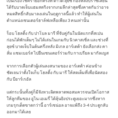
เป็นเรื่องโชคร้ายอีกครั้งที่ ดาวิด ลุยซ์ กองหลังบราซิเลียน
ได้รับบาดเจ็บแฮมสตริงจากเกมลีกล่าสุดซึ่งคาดกันว่าอาจ
หมดสิทธิ์กลับมาลงเล่นในฤดูกาลนี้แล้ว ทำให้ผู้เล่นใน
ตำแหน่งเซนเตอร์ฮาล์ฟเหลือเพียง 3 คนเท่านั้น
ร็อบ โฮลดิ้ง กับ ปาโบล มารี ที่จับคู่กันในนัดแรกที่สเปน
ก่อนได้พักเต็มๆ ไม่ได้เล่นในเกมกับ นิวคาสเซิ่ล และช่วงที่
ลุยซ์ บาดเจ็บในต้นครึ่งหลัง มิเกล อาร์เตต้า ยังเลือกส่ง คา
ลั่ม แชมเบอร์ส ไปยืนเซนเตอร์ร่วมกับ กาเบรียล มากัลเญส
จากการเลือกตัวผู้เล่นลงสนามของ อาร์เตต้า ค่อนข้าง
ชัดเจนว่าตั้งใจเก็บ โฮลดิ้ง กับ มารี ให้สดเต็มที่เพื่อนัดสอง
กับ บียาร์เรอัล
แต่กระนั้นทั้งคู่ก็มีจังหวะผิดพลาดพอสมควรจนเปิดโอกาส
ให้ลูกทีมของ อูไน เอเมรี่ ได้ลุ้นยิงประตูเยอะมากซึ่งหาก
เกมรุกเด็ดขาดกว่านี้ อาร์เซน่อล อาจแพ้ถึง 3-4 ประตูกลับ
ออกมาได้เลย