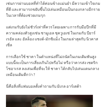
เช่นการผ่านบอลที่ทำได้ค่อนข้างแม่นยำ มีความเข้าใจเกม
ที่ดี และสามารถขยับขึ้นไปเล่นเหมือนเป็นกองกลางอีกราย
ในเวลาที่ต้องช่วยเกมรุก
แต่เกมรับยังไม่ชัวร์เท่าที่ควรโดยเฉพาะการรับมือปีกที่มี
ความคล่องตัวสูงเช่น ซามูเอล ชุควูเอเซ่ ในเกมกับ บียาร์
เรอัล และ อัลล็อง แซงต์-มักซิแม็ง ในเกมล่าสุดกับ นิวคาส
เซิ่ล
การเลือกใช้ ชาคา ในตำแหน่งที่ไม่ถนัดในเกมเดิมพันสูง
แบบนี้จะเป็นการเสี่ยงเกินไปหรือไม่ หรือว่าควรส่ง เซดริก
โซอาเรส ลงเล่นเพื่อที่จะให้ ชาคา ได้กลับไปเล่นแดนกลาง
เหมือนเดิมดีกว่า ?
นี่คือสิ่งที่แฟนบอลตั้งคำถามกับ มิเกล อาร์เตต้า