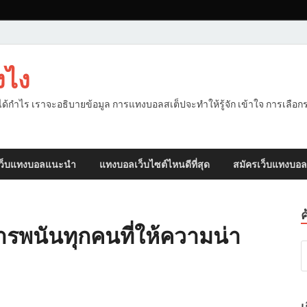
งไง
ด้กำไร เราจะอธิบายข้อมูล การแทงบอลสเต็ปจะทำให้รู้จัก เข้าใจ การเลือ
เว็บแทงบอลแนะนำ
แทงบอลเว็บไซต์ไหนดีที่สุด
สมัครเว็บแทงบอ
ารพนันทุกคนที่ให้ความน่า
เ