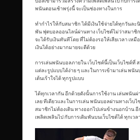
บอลเข้ามาร่วมสร้างความเพลิดเพลินไป กับการเดิ
พนันตอนเช้าพรุ่งนี้ จะเป็นช่องทางในการ
ทำกำไรให้กับสมาชิก ได้มีเงินใช้จ่ายได้ทุกวันล
พัน ฟุตบอลออนไลน์ผ่านทาง เว็บไซต์ไม่ว่าสมาช
จะได้รับเงินทันทีโดย ที่ไม่ต้องรอให้เสียเวลา เห
เงินได้อย่างมากมายจะดีด้วย
การเล่นพนันบอลภายใน เว็บไซต์นี้เป็นเว็บไซด์ท
แต่ละรูปแบบได้ง่าย ๆ และในการเข้ามาเล่น พนัน
เต้นเร้าใจได้ ทุกรูปแบบ
ได้ทุกเวลากัน อีกด้วยดังนั้นการใช้งาน เล่นพนันผ
เลย ทีเดียวและในการเล่น พนันบอลผ่านทางเว็บไซต์
สมาชิกไม่ต้องเดิน ทางออกไปเล่นข้างนอกบ้าน อี
เพลิดเพลินไป กับการเดิมพันบนเว็บไซต์ได้ ทุกเวล