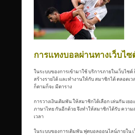
การแทงบอลผ่านทางเว็บไซต์
ในระบบของการเข้ามาใช้ บริการภายในเว็บไซต์ ก็
สร้างรายได้ และทำงานให้กับ สมาชิกได้ ตลอดเวลา
ก็ตามก็จะ มีตาราง
การวางเงินเดิมพัน ให้สมาชิกได้เลือก เล่นกัน เ
ภาษาไทย กันอีกด้วย จึงทำให้สมาชิกได้รับ ความ
เวลา
ในระบบของการเดิมพัน ฟุตบอลออนไลน์ภายใน เว็