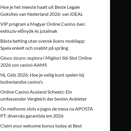
Hoe je het meeste haalt uit Beste Legale
Goksites van Nederland 2026: van iDEAL
VIP program a Magyar Online Casino-ban:
exkluzív előnyök és jutalmak
Bästa betting utan svensk licens mobilapp:
Spela enkelt och snabbt på språng
Gioco sicuro: esplora i Migliori Siti Slot Online
2026 con casinò AAMS
NL Gids 2026: Hoe je veilig kunt spelen bij
buitenlandse casino’s
Online Casino Ausland Schweiz: Ein
umfassender Vergleich der besten Anbieter
Os melhores slots e jogos de mesa na APOSTA
PT: diversão garantida em 2026
Claim your welcome bonus today at Best