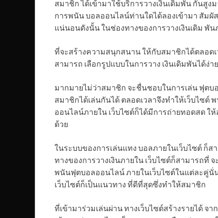
สมาชิก ได้เข้ามาใช้บริการวางเงินเดิมพัน กันสูงม
การพนัน บอลออนไลน์ท่านใดได้ลองเข้ามา สัมผัสภา
แน่นอนดังนั้น ในช่องทางของการวางเงินเดิม พัน
ที่จะสร้างความสนุกสนาน ให้กับสมาชิกได้ตลอดเ
สามารถ เลือกรูปแบบในการวาง เงินเดิมพันได้ง่าย
มากมายไม่ว่าสมาชิก จะชื่นชอบในการเล่น ฟุตบอลใน
สมาชิกได้เล่นกันได้ ตลอดเวลาจึงทำให้เว็บไซต์ พ
ออนไลน์ภายใน เว็บไซต์ก็ได้มีการถ่ายทอดสด ให้
ด้วย
ในระบบของการเล่นแทง บอลภายในเว็บไซต์ ก็สามา
ทางของการวางเงินภายใน เว็บไซต์ก็สามารถที่ จะ
พนันฟุตบอลออนไลน์ ภายในเว็บไซต์ในแต่ละคู่นั
เว็บไซต์ก็เป็นแนวทาง ที่ดีที่สุดซึ่งทำให้สมาชิก
ที่เข้ามาร่วมเล่นผ่าน ทางเว็บไซต์สร้างรายได้ จา