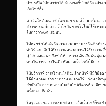
นำมาเปิด ให้สมาชิกได้เล่น ทางเว็บไซต์กันอย่า
เว็บไซต์ก็จะ
ทำเงินให้ กับสมาชิกได้ง่าย ๆ จากที่บ้านหรือ เอ
สร้างความตื่นเต้น เร้าใจ กับทางเว็บไซต์ได้ตลอด 
ในการวางเงินเดิมพัน
ให้สมาชิกได้เล่นกันเยอะแยะ มากมายกัน อีกด้วย
ทำให้ สมาชิกได้รับความสนุกสนาน ได้รับความตื่
คู่ ได้ตลอดเวลา จึงทำให้การวาง เงินเดิมพัน ฟุต
ทางในการวาง เงินเดิมพันผ่านเว็บไซต์ ก็มีการ
ให้บริการที่ รวดเร็วทันใจด้วยเจ้าหน้าที่ ที่มีฝีมื
ได้นำมาคอยอำนวยความ สะดวกให้ แก่สมาชิกทุกเว
สำคัญใน การเล่นภายในเว็บไซต์ก็ควรที่ จะศึกษาดู
ครั้งก่อนเดิมพัน
ในรูปแบบของการเล่นพนัน ภายในเว็บไซต์ก็จะทำ ให