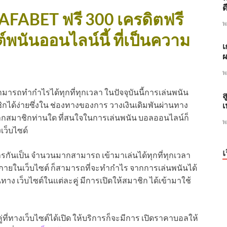
ด
AFABET ฟรี 300 เครดิตฟรี
พ
พนันออนไลน์นี้ ที่เป็นความ
เ
พ
ารถทำกำไรได้ทุกที่ทุกเวลา
ในปัจจุบันนี้การเล่นพนัน
ส
กได้ง่ายซึ่งใน ช่องทางของการ วางเงินเดิมพันผ่านทาง
าหากสมาชิกท่านใด ที่สนใจในการเล่นพนัน บอลออนไลน์ก็
พ
เว็บไซด์
เ
ิการกันเป็น จำนวนมากสามารถ เข้ามาเล่นได้ทุกที่ทุกเวลา
ยในเว็บไซต์ ก็สามารถที่จะทำกำไร จากการเล่นพนันได้
 เว็บไซต์ในแต่ละคู่ มีการเปิดให้สมาชิก ได้เข้ามาใช้
ี่ทางเว็บไซต์ได้เปิด ให้บริการก็จะมีการ เปิดราคาบอลให้