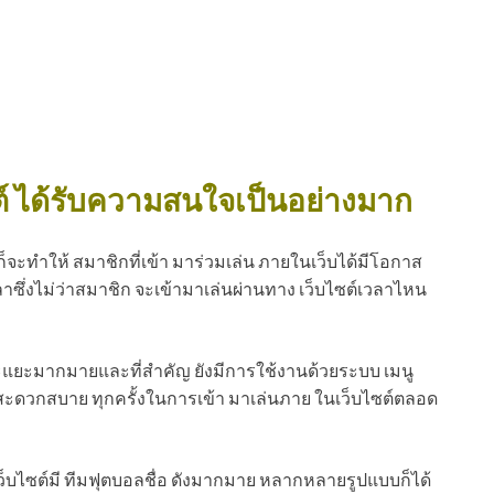
 ได้รับความสนใจเป็นอย่างมาก
จะทำให้ สมาชิกที่เข้า มาร่วมเล่น ภายในเว็บได้มีโอกาส
ซึ่งไม่ว่าสมาชิก จะเข้ามาเล่นผ่านทาง เว็บไซต์เวลาไหน
ยอะแยะมากมายและที่สำคัญ ยังมีการใช้งานด้วยระบบ เมนู
สะดวกสบาย ทุกครั้งในการเข้า มาเล่นภาย ในเว็บไซต์ตลอด
บไซต์มี ทีมฟุตบอลชื่อ ดังมากมาย หลากหลายรูปแบบก็ได้