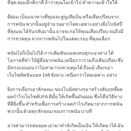
ที่สุด ย่อมมีกติกาที่ ถ้าว่าคุณไม่เข้าไป ทำความเข้าใจให้
ดีย่อม เป็นแนวทางที่คุณจะสูญเสียเงิน หรือเสียเปรียบจาก
การพนัน พวกนั้นอยู่จำนวนมากโดย เฉพาะอย่างยิ่งโบนัสปี
ที่คุณจะได้รับกลับมานั้น อาจจะก่อให้คุณเสียเปรียบ จนถึงมี
การขาดทุน จากการพนันไปในแต่ละรอบ ที่คุณเลือก
พนันไปก็เป็นไปได้ การเดิมพันบอลแทบทุกแนวทาง ได้
โอกาสที่ทำ ให้ผู้ที่อยากพนัน เหนือกว่ารวมถึงเสียเปรียบ ซึ่ง
มีทรงแน่นอนว่าไม่สามารถควบคุมได้ ถึงแม้ เลือกเอา
เว็บไซต์พนันบอล 168 จังหวะ เหนือกว่าโดยเฉพาะ อย่าง
ยิ่งการเลือกเอาลักษณะ ของโบนัสต่างๆมาสร้างสัมฤทธิ์ผล
ผลกำไรเว็บไซต์UFA ดีมั้ย ให้เกิดขึ้นมันย่อม ซึ่งก็คือวิธีทาง
ที่ดียิ่งขึ้น สำหรับเพื่อการสร้าง ผลกำไรเกิดมาจากการพนัน
พวกนั้น ด้วยทุกลักษณะของการพนัน บางที
อาจสามารถต่อยอด เอามาทำห้เกิดเป็นเงิน ให้เกิดมาได้ มัน