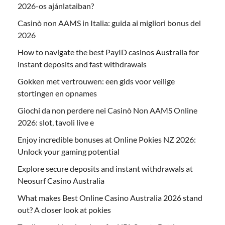
2026-os ajánlataiban?
Casinò non AAMS in Italia: guida ai migliori bonus del
2026
How to navigate the best PayID casinos Australia for
instant deposits and fast withdrawals
Gokken met vertrouwen: een gids voor veilige
stortingen en opnames
Giochi da non perdere nei Casinò Non AAMS Online
2026: slot, tavoli live e
Enjoy incredible bonuses at Online Pokies NZ 2026:
Unlock your gaming potential
Explore secure deposits and instant withdrawals at
Neosurf Casino Australia
What makes Best Online Casino Australia 2026 stand
out? A closer look at pokies