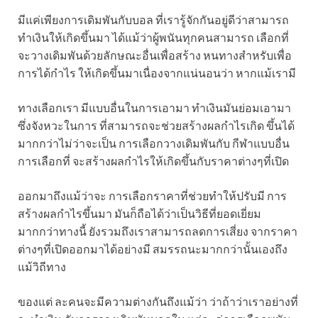
มีแค่เพียงการเดิมพันกับบอล ที่เรารู้จักกันอยู่ดีว่าสามารถ
ทำเงินให้เกิดขึ้นมา ได้แม้ว่าผู้พนันทุกคนสามารถ เลือกที่
จะวางเดิมพันด้วยลักษณะอื่นเพื่อสร้าง หนทางสำหรับเพื่อ
การได้กำไร ให้เกิดขึ้นมาเนื่องจากแน่นอนว่า หากแม้เรามี
ทางเลือกเรา มีแบบอื่นในการเอามา ทำเงินมันย่อมเอามา
ซึ่งจังหวะในการ ที่สามารถจะช่วยสร้างผลกำไรเกิด ขึ้นได้
มากกว่าไม่ว่าจะเป็น การเลือกวางเดิมพันกับ กีฬาแบบอื่น
การเลือกที่ จะสร้างผลกำไรให้เกิดขึ้นกับราคาต่างๆที่เปิด
ออกมาถึงแม้ว่าจะ การเลือกราคาที่ช่วยทำให้ปรับมี การ
สร้างผลกำไรขึ้นมา มันก็ถือได้ว่าเป็นวิธีที่ยอดเยี่ยม
มากกว่าทางนี้ ยังรวมถึงเราสามารถลดการเสี่ยง จากราคา
ต่างๆที่เปิดออกมาได้อย่างมี สมรรถนะมากกว่านั้นเองถึง
แม้วิถีทาง
ของแต่ ละคนจะมีความต่างกันถึงแม้ว่า ว่าถ้าว่าเราอย่างที่