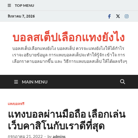
TOP MENU
สิงหาคม 7, 2026
บอลสเต็ปเลือกแทงยังไง
บอลสเต็ปเลือกแทงยังไง บอลสเต็ป ควรจะแทงยังไงให้ได้กำไร
เราจะอธิบายข้อมูล การแทงบอลสเต็ปจะทำให้รู้จัก เข้าใจ การ
เลือกราคาบอลมากขึ้น และ วิธีการแทงบอลสเต็ป ให้ได้ผลจริงๆ
MAIN MENU
แทงบอลฟรี
แทงบอลผ่านมือถือ เลือกเล่น
เว็บคาสิโนกับเราดีที่สุด
กรกฎาคม 21, 2022
-
by
admins