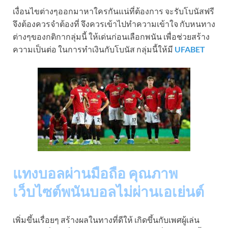
เงื่อนไขต่างๆออกมาหาใครกันแน่ที่ต้องการ จะรับโบนัสฟรี
จึงต้องควรจำต้องที่ จึงควรเข้าไปทำความเข้าใจ กับหนทาง
ต่างๆของกติกากลุ่มนี้ ให้เด่นก่อนเลือกพนัน เพื่อช่วยสร้าง
ความเป็นต่อ ในการทำเงินกับโบนัส กลุ่มนี้ให้มี
UFABET
แทงบอลผ่านมือถือ คุณภาพ
เว็บไซต์พนันบอลไม่ผ่านเอเย่นต์
เพิ่มขึ้นเรื่อยๆ สร้างผลในทางที่ดีให้ เกิดขึ้นกับเพศผู้เล่น