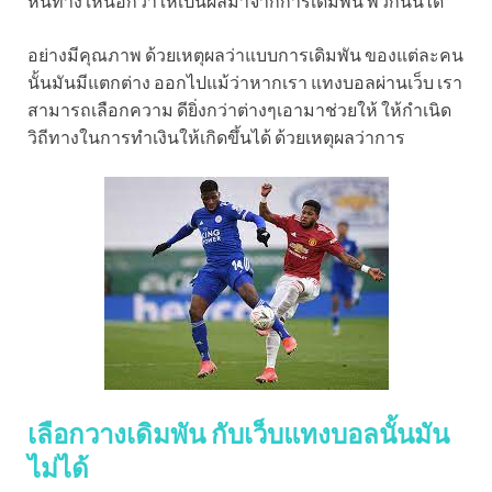
หนทาง เหนือกว่าให้เป็นผลมาจากการเดิมพัน พวกนั้นได้
อย่างมีคุณภาพ ด้วยเหตุผลว่าแบบการเดิมพัน ของแต่ละคน
นั้นมันมีแตกต่าง ออกไปแม้ว่าหากเรา แทงบอลผ่านเว็บ เรา
สามารถเลือกความ ดียิ่งกว่าต่างๆเอามาช่วยให้ ให้กำเนิด
วิถีทางในการทำเงินให้เกิดขึ้นได้ ด้วยเหตุผลว่าการ
เลือกวางเดิมพัน กับเว็บแทงบอลนั้นมัน
ไม่ได้