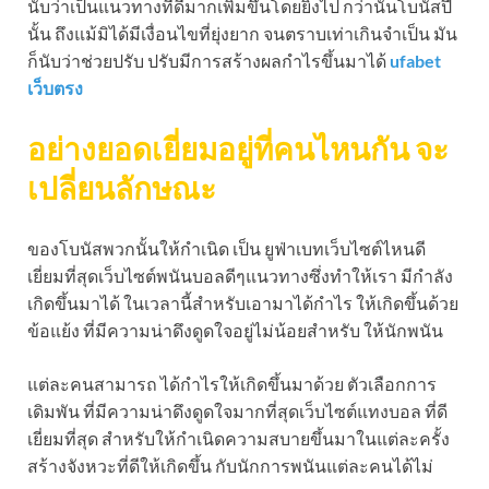
นับว่าเป็นแนวทางที่ดีมากเพิ่มขึ้นโดยยิ่งไป กว่านั้นโบนัสปี
นั้น ถึงแม้มิได้มีเงื่อนไขที่ยุ่งยาก จนตราบเท่าเกินจำเป็น มัน
ก็นับว่าช่วยปรับ ปรับมีการสร้างผลกำไรขึ้นมาได้
ufabet
เว็บตรง
อย่างยอดเยี่ยมอยู่ที่คนไหนกัน จะ
เปลี่ยนลักษณะ
ของโบนัสพวกนั้นให้กำเนิด เป็น ยูฟ่าเบทเว็บไซต์ไหนดี
เยี่ยมที่สุดเว็บไซต์พนันบอลดีๆแนวทางซึ่งทำให้เรา มีกำลัง
เกิดขึ้นมาได้ ในเวลานี้สำหรับเอามาได้กำไร ให้เกิดขึ้นด้วย
ข้อแย้ง ที่มีความน่าดึงดูดใจอยู่ไม่น้อยสำหรับ ให้นักพนัน
แต่ละคนสามารถ ได้กำไรให้เกิดขึ้นมาด้วย ตัวเลือกการ
เดิมพัน ที่มีความน่าดึงดูดใจมากที่สุดเว็บไซต์แทงบอล ที่ดี
เยี่ยมที่สุด สำหรับให้กำเนิดความสบายขึ้นมาในแต่ละครั้ง
สร้างจังหวะที่ดีให้เกิดขึ้น กับนักการพนันแต่ละคนได้ไม่