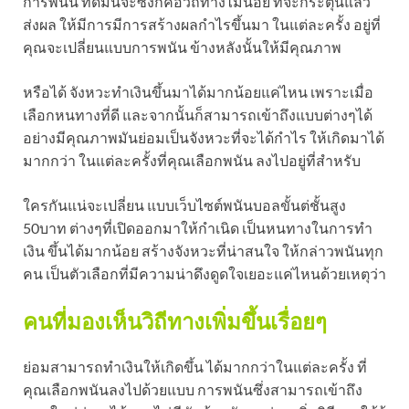
การพนัน ที่ดีมันจะซึ่งก็คือวิถีทางไม่น้อย ที่จะกระตุ้นแล้ว
ส่งผล ให้มีการมีการสร้างผลกำไรขึ้นมา ในแต่ละครั้ง อยู่ที่
คุณจะเปลี่ยนแบบการพนัน ข้างหลังนั้นให้มีคุณภาพ
หรือได้ จังหวะทำเงินขึ้นมาได้มากน้อยแค่ไหน เพราะเมื่อ
เลือกหนทางที่ดี และจากนั้นก็สามารถเข้าถึงแบบต่างๆได้
อย่างมีคุณภาพมันย่อมเป็นจังหวะที่จะได้กำไร ให้เกิดมาได้
มากกว่า ในแต่ละครั้งที่คุณเลือกพนัน ลงไปอยู่ที่สำหรับ
ใครกันแน่จะเปลี่ยน แบบเว็บไซต์พนันบอลขั้นต่ชั้นสูง
50บาท ต่างๆที่เปิดออกมาให้กำเนิด เป็นหนทางในการทำ
เงิน ขึ้นได้มากน้อย สร้างจังหวะที่น่าสนใจ ให้กล่าวพนันทุก
คน เป็นตัวเลือกที่มีความน่าดึงดูดใจเยอะแค่ไหนด้วยเหตุว่า
คนที่มองเห็นวิถีทางเพิ่มขึ้นเรื่อยๆ
ย่อมสามารถทำเงินให้เกิดขึ้น ได้มากกว่าในแต่ละครั้ง ที่
คุณเลือกพนันลงไปด้วยแบบ การพนันซึ่งสามารถเข้าถึง