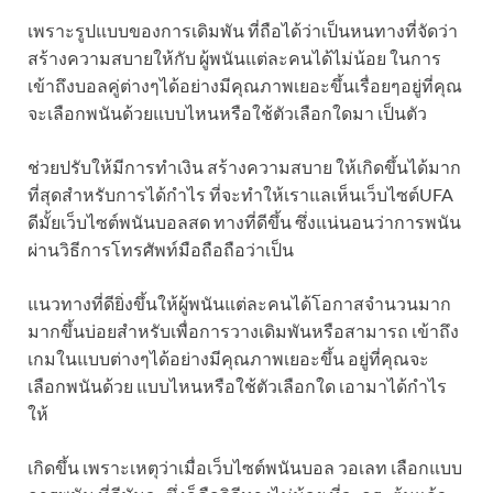
เพราะรูปแบบของการเดิมพัน ที่ถือได้ว่าเป็นหนทางที่จัดว่า
สร้างความสบายให้กับ ผู้พนันแต่ละคนได้ไม่น้อย ในการ
เข้าถึงบอลคู่ต่างๆได้อย่างมีคุณภาพเยอะขึ้นเรื่อยๆอยู่ที่คุณ
จะเลือกพนันด้วยแบบไหนหรือใช้ตัวเลือกใดมา เป็นตัว
ช่วยปรับให้มีการทำเงิน สร้างความสบาย ให้เกิดขึ้นได้มาก
ที่สุดสำหรับการได้กำไร ที่จะทำให้เราแลเห็นเว็บไซต์UFA
ดีมั้ยเว็บไซต์พนันบอลสด ทางที่ดีขึ้น ซึ่งแน่นอนว่าการพนัน
ผ่านวิธีการโทรศัพท์มือถือถือว่าเป็น
แนวทางที่ดียิ่งขึ้นให้ผู้พนันแต่ละคนได้โอกาสจำนวนมาก
มากขึ้นบ่อยสำหรับเพื่อการวางเดิมพันหรือสามารถ เข้าถึง
เกมในแบบต่างๆได้อย่างมีคุณภาพเยอะขึ้น อยู่ที่คุณจะ
เลือกพนันด้วย แบบไหนหรือใช้ตัวเลือกใด เอามาได้กำไร
ให้
เกิดขึ้น เพราะเหตุว่าเมื่อเว็บไซต์พนันบอล วอเลท เลือกแบบ