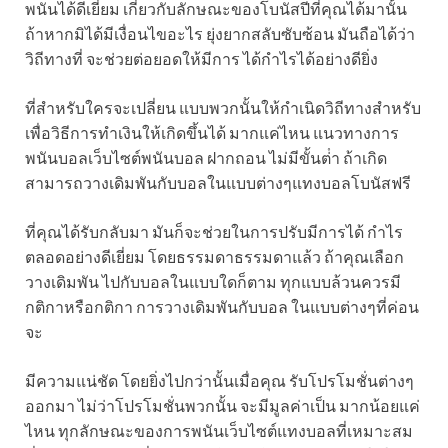
พนันได้ดีเยี่ยม เกี่ยวกับลักษณะของโบนัสปีที่คุณได้มานั้น
ถ้าหากมิได้มีเงื่อนไขอะไร ยุ่งยากสลับซับซ้อน มันถือได้ว่า
วิถีทางที่ จะช่วยต่อยอดให้มีการ ได้กำไรได้อย่างดียิ่ง
ที่สำหรับใครจะเปลี่ยน แบบพวกนั้นให้กำเนิดวิถีทางสำหรับ
เพื่อวิธีการทำเงินให้เกิดขึ้นได้ มากแค่ไหน แนวทางการ
พนันบอลเว็บไซต์พนันบอล ฝากถอน ไม่มีขั้นต่ํา ถ้าเกิด
สามารถวางเดิมพันกับบอลในแบบต่างๆแทงบอลโบนัสฟรี
ที่คุณได้รับกลับมา มันก็จะช่วยในการปรับมีการได้ กำไร
ตลอดอย่างดีเยี่ยม โดยธรรมดาธรรมดาแล้ว ถ้าคุณเลือก
วางเดิมพัน ไปกับบอลในแบบใดก็ตาม ทุกแบบล้วนควรมี
กติกาหรือกติกา การวางเดิมพันกับบอล ในแบบต่างๆที่ค่อน
จะ
มีความแน่ชัด โดยยิ่งไปกว่านั้นเมื่อคุณ รับโปรโมชั่นต่างๆ
ออกมา ไม่ว่าโปรโมชั่นพวกนั้น จะมีมูลค่าเป็น มากน้อยแค่
ไหน ทุกลักษณะของการพนันเว็บไซต์แทงบอลที่เหมาะสม