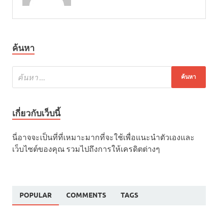
ค้นหา
เกี่ยวกับเว็บนี้
นี่อาจจะเป็นที่ที่เหมาะมากที่จะใช้เพื่อแนะนำตัวเองและ
เว็บไซต์ของคุณ รวมไปถึงการให้เครดิตต่างๆ
POPULAR
COMMENTS
TAGS