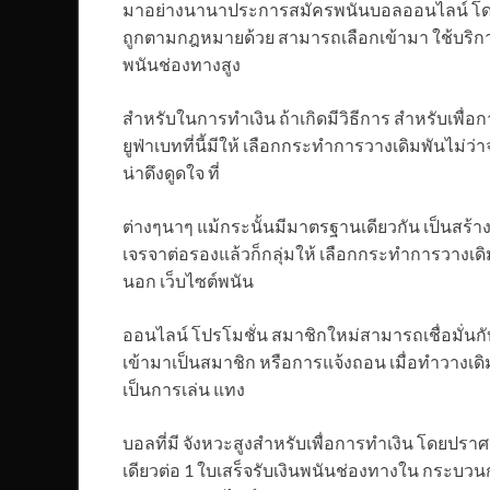
มาอย่างนานาประการสมัครพนันบอลออนไลน์ โดย สาม
ถูกตามกฎหมายด้วย สามารถเลือกเข้ามา ใช้บริการก
พนันช่องทางสูง
สำหรับในการทำเงิน ถ้าเกิดมีวิธีการ สำหรับเพื่อ
ยูฟ่าเบทที่นี้มีให้ เลือกกระทำการวางเดิมพันไม่
น่าดึงดูดใจ ที่
ต่างๆนาๆ แม้กระนั้นมีมาตรฐานเดียวกัน เป็นสร้า
เจรจาต่อรองแล้วก็กลุ่มให้ เลือกกระทำการวางเดิม
นอก เว็บไซต์พนัน
ออนไลน์ โปรโมชั่น สมาชิกใหม่สามารถเชื่อมั่นกับ
เข้ามาเป็นสมาชิก หรือการแจ้งถอน เมื่อทำวางเดิมพ
เป็นการเล่น แทง
บอลที่มี จังหวะสูงสำหรับเพื่อการทำเงิน โดยปราศ
เดียวต่อ 1 ใบเสร็จรับเงินพนันช่องทางใน กระบวน