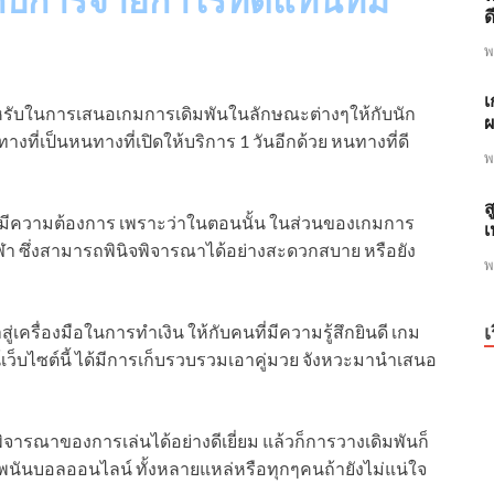
ด
พ
เ
หรับในการเสนอเกมการเดิมพันในลักษณะต่างๆให้กับนัก
ถีทางที่เป็นหนทางที่เปิดให้บริการ 1 วันอีกด้วย หนทางที่ดี
พ
ส
 ได้มีความต้องการ เพราะว่าในตอนนั้น ในส่วนของเกมการ
ฬา ซึ่งสามารถพินิจพิจารณาได้อย่างสะดวกสบาย หรือยัง
พ
ู่เครื่องมือในการทำเงิน ให้กับคนที่มีความรู้สึกยินดี เกม
เ
็บไซต์นี้ ได้มีการเก็บรวบรวมเอาคู่มวย จังหวะมานำเสนอ
ารณาของการเล่นได้อย่างดีเยี่ยม แล้วก็การวางเดิมพันก็
กพนันบอลออนไลน์ ทั้งหลายแหล่หรือทุกๆคนถ้ายังไม่แน่ใจ