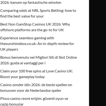
2026: kansen op fantastische winsten
Comparing odds at NRL Sports Betting: how to
find the best value for your
Best Non GamStop Casinos UK 2026: Why
offshore platforms are the go-to for UK
Experience seamless gaming with
thesunshinebox.co.uk: An in-depth review for
UK players
Bonus benvenuto nei Migliori Siti di Slot Online
2026: guida ai vantaggi per i
Claim your 100 free spins at Love Casino UK:
Boost your gameplay today
Casino zonder idin 2026: de beste spellen en
bonussen voor de Nederlandse speler
Pinco casino resmi erişim: güvenli oyun ve
cazip bonuslar