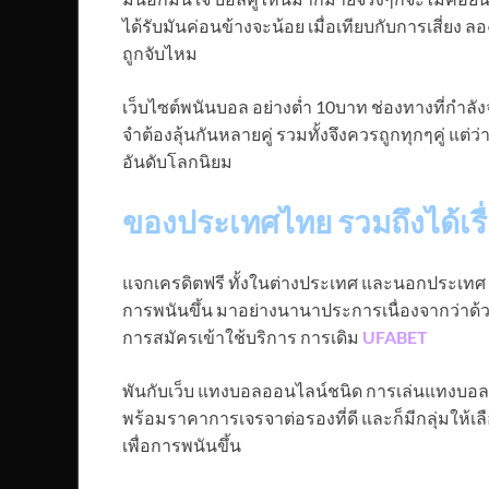
ได้รับมันค่อนข้างจะน้อย เมื่อเทียบกับการเสี่ยง
ถูกจับไหม
เว็บไซต์พนันบอล อย่างต่ำ 10บาท ช่องทางที่กำลัง
จำต้องลุ้นกันหลายคู่ รวมทั้งจึงควรถูกทุกๆคู่ แต
อันดับโลกนิยม
ของประเทศไทย รวมถึงได้เรื
แจกเครดิตฟรี ทั้งในต่างประเทศ และนอกประเทศ กา
การพนันขึ้น มาอย่างนานาประการเนื่องจากว่าด้ว
การสมัครเข้าใช้บริการ การเดิม
UFABET
พันกับเว็บ แทงบอลออนไลน์ชนิด การเล่นแทงบอล 
พร้อมราคาการเจรจาต่อรองที่ดี และก็มีกลุ่มให้เ
เพื่อการพนันขึ้น