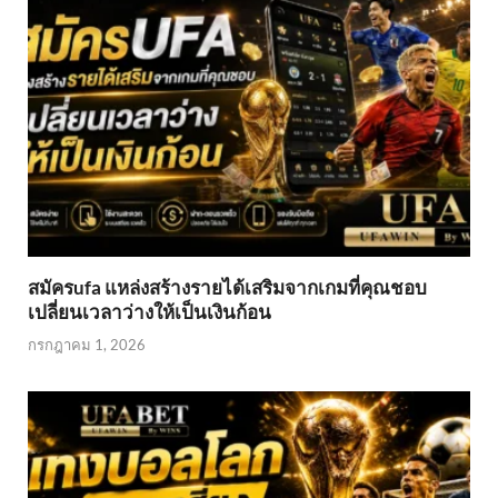
สมัครufa แหล่งสร้างรายได้เสริมจากเกมที่คุณชอบ
เปลี่ยนเวลาว่างให้เป็นเงินก้อน
กรกฎาคม 1, 2026