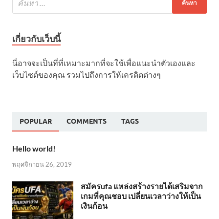
เกี่ยวกับเว็บนี้
นี่อาจจะเป็นที่ที่เหมาะมากที่จะใช้เพื่อแนะนำตัวเองและ
เว็บไซต์ของคุณ รวมไปถึงการให้เครดิตต่างๆ
POPULAR
COMMENTS
TAGS
Hello world!
พฤศจิกายน 26, 2019
สมัครufa แหล่งสร้างรายได้เสริมจาก
เกมที่คุณชอบ เปลี่ยนเวลาว่างให้เป็น
เงินก้อน