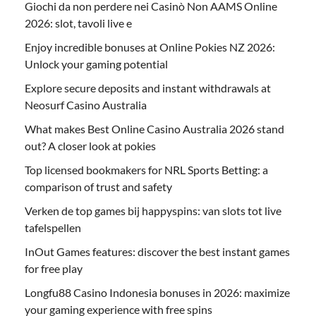
Giochi da non perdere nei Casinò Non AAMS Online
2026: slot, tavoli live e
Enjoy incredible bonuses at Online Pokies NZ 2026:
Unlock your gaming potential
Explore secure deposits and instant withdrawals at
Neosurf Casino Australia
What makes Best Online Casino Australia 2026 stand
out? A closer look at pokies
Top licensed bookmakers for NRL Sports Betting: a
comparison of trust and safety
Verken de top games bij happyspins: van slots tot live
tafelspellen
InOut Games features: discover the best instant games
for free play
Longfu88 Casino Indonesia bonuses in 2026: maximize
your gaming experience with free spins