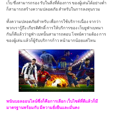
เว็บ ซึ่งสามารถรอง รับในสิ่งที่ต้องการ ของผู้เล่นได้อย่างต่ำ
ก็สามารถสร้างความปลอดภัย สำหรับในการลงทุนรวม
ทั้งความปลอดภัยสำหรับ เพื่อการใช้บริการเนื่อง จากว่า
พวกเรารู้ถึง เกียรติศักดิ์ การให้บริการของ เว็บยูฟ่าเบทมา
กันก็ดีแล้วว่ายูฟ่า เบทนั้นสามารถตอบ โจทย์ความต้อง การ
ของผู้เล่น แล้วก็ผู้รับบริการก้าว หน้ามากน้อยแค่ไหน
พนันบอลออนไลน์ซึ่งก็คือการเลือก เว็บไซต์ที่ดีแล้วก็มี
มาตรฐานพร้อมกับ มีความยั่งยืนและมั่นคง