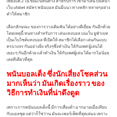
เพียงแต่ 2 ใน ขณะนี้หนทาง สำหรับการ เข้ามาเล่น บนหน้า
เว็บ ufabet สมัคร พนันบอล มันมีแนว ทางหลัก หลายๆอย่าง
ทำให้สมาชิก
เลือกลักษณะ ของการวางเดิมพัน ได้อย่างดีเยี่ยม กันอีกด้วย
โดยเหตุนี้ หนทางสำหรับการ เล่นแทงบอล บนเว็บ ยูฟ่าเบท
เป็นเว็บไซต์แทงบอล ที่เปิดให้ สมาชิกได้เลือก เล่นกันแบบ
ครบวงจร กันอย่างยิ่ง จริงๆซึ่งทำเงิน ให้กับเพศ ผู้เล่นได้
เยอะๆ กันอีกด้วย แล้วทำเงิน ให้กับเพศผู้เล่น ได้มากไม่น้อย
เลยทีเดียวที่สุด
พนันบอลเต็ง ซึ่งนักเสี่ยงโชคส่วน
มากเห็นว่า มันเกิดเรื่องราว ของ
วิธีการทำเงินที่น่าดึงดูด
เพราะการพนันบอลเต็งนี้ มีการเสี่ยงต่ำ มากมายเมื่อเทียบ
กับบอลชุด แต่ว่าก็ใช่ว่าน มันจะเพอร์เฟ็คที่สุดเสมอ เพราะ