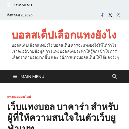
TOP MENU
สิงหาคม 7, 2026
บอลสเต็ปเลือกแทงยังไง
บอลสเต็ปเลือกแทงยังไง บอลสเต็ป ควรจะแทงยังไงให้ได้กำไร
เราจะอธิบายข้อมูล การแทงบอลสเต็ปจะทำให้รู้จัก เข้าใจ การ
เลือกราคาบอลมากขึ้น และ วิธีการแทงบอลสเต็ป ให้ได้ผลจริงๆ
MAIN MENU
แทงบอลออนไลน์
เว็บแทงบอล บาคาร่า สำหรับ
ผู้ที่ให้ความสนใจในตัวเว็บยู
ฟ่าเบท