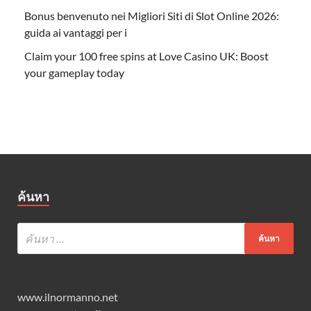
Bonus benvenuto nei Migliori Siti di Slot Online 2026:
guida ai vantaggi per i
Claim your 100 free spins at Love Casino UK: Boost
your gameplay today
ค้นหา
www.ilnormanno.net