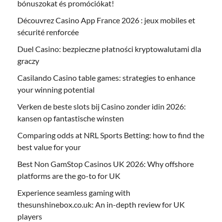
bónuszokat és promóciókat!
Découvrez Casino App France 2026 : jeux mobiles et
sécurité renforcée
Duel Casino: bezpieczne płatności kryptowalutami dla
graczy
Casilando Casino table games: strategies to enhance
your winning potential
Verken de beste slots bij Casino zonder idin 2026:
kansen op fantastische winsten
Comparing odds at NRL Sports Betting: how to find the
best value for your
Best Non GamStop Casinos UK 2026: Why offshore
platforms are the go-to for UK
Experience seamless gaming with
thesunshinebox.co.uk: An in-depth review for UK
players