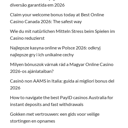
diversão garantida em 2026
Claim your welcome bonus today at Best Online
Casino Canada 2026: The safest way
Wie du mit natürlichen Mitteln Stress beim Spielen im
Casino reduzierst
Najlepsze kasyna online w Polsce 2026: odkryj
najlepsze gry i ich unikalne cechy
Milyen bónuszok várnak rád a Magyar Online Casino
2026-os ajánlataiban?
Casinò non AAMS in Italia: guida ai migliori bonus del
2026
How to navigate the best PayID casinos Australia for
instant deposits and fast withdrawals
Gokken met vertrouwen: een gids voor veilige
stortingen en opnames