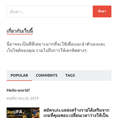
เกี่ยวกับเว็บนี้
นี่อาจจะเป็นที่ที่เหมาะมากที่จะใช้เพื่อแนะนำตัวเองและ
เว็บไซต์ของคุณ รวมไปถึงการให้เครดิตต่างๆ
POPULAR
COMMENTS
TAGS
Hello world!
พฤศจิกายน 26, 2019
สมัครufa แหล่งสร้างรายได้เสริมจาก
เกมที่คุณชอบ เปลี่ยนเวลาว่างให้เป็น