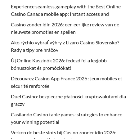
Experience seamless gameplay with the Best Online
Casino Canada mobile app: Instant access and
Casino zonder idin 2026: een eerlijke review van de
nieuwste promoties en spellen
Ako rýchlo vybrať výhry z Lizaro Casino Slovensko?
Rady a tipy pre hráčov
Új Online Kaszinók 2026: fedezd fel a legjobb
bónuszokat és promóciókat!
Découvrez Casino App France 2026 : jeux mobiles et
sécurité renforcée
Duel Casino: bezpieczne płatności kryptowalutami dla
graczy
Casilando Casino table games: strategies to enhance
your winning potential
Verken de beste slots bij Casino zonder idin 2026: