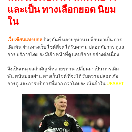
และเป็น ทางเลือกยอด นิยม
ใน
เว็บเซียนแทงบอล
ปัจจุบันที่ หลายๆท่าน เปลี่ยนมาเป็น การ
เดิมพัน ผ่านทางเว็บ ไซต์ที่จะ ได้รับความ ปลอดภัยการ ดูแล
การ บริการโดย จะมีเจ้า หน้าที่ดู แลบริการ อย่างต่อเนื่อง
จึงเป็นเหตุ ผลสำคัญ ที่หลายๆท่าน เปลี่ยนมาเป็น การเดิม
พัน พนันบอลผ่าน ทางเว็บไซต์ ที่จะได้ รับความปลอด ภัย
การดู และการบริ การที่มาก กว่าโดยจะ เน้นย้ำใน
UFABET