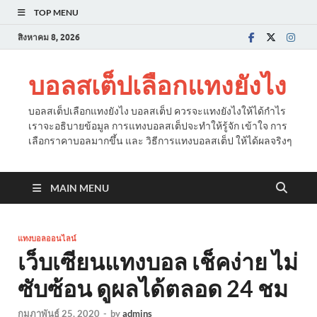
TOP MENU
สิงหาคม 8, 2026
บอลสเต็ปเลือกแทงยังไง
บอลสเต็ปเลือกแทงยังไง บอลสเต็ป ควรจะแทงยังไงให้ได้กำไร
เราจะอธิบายข้อมูล การแทงบอลสเต็ปจะทำให้รู้จัก เข้าใจ การ
เลือกราคาบอลมากขึ้น และ วิธีการแทงบอลสเต็ป ให้ได้ผลจริงๆ
MAIN MENU
แทงบอลออนไลน์
เว็บเซียนแทงบอล เช็คง่าย ไม่
ซับซ้อน ดูผลได้ตลอด 24 ชม
กุมภาพันธ์ 25, 2020
-
by
admins