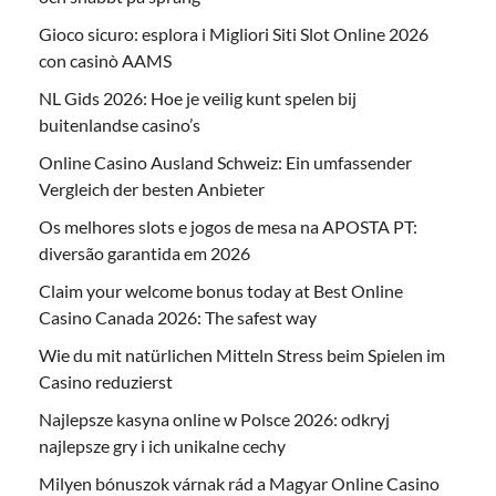
Gioco sicuro: esplora i Migliori Siti Slot Online 2026
con casinò AAMS
NL Gids 2026: Hoe je veilig kunt spelen bij
buitenlandse casino’s
Online Casino Ausland Schweiz: Ein umfassender
Vergleich der besten Anbieter
Os melhores slots e jogos de mesa na APOSTA PT:
diversão garantida em 2026
Claim your welcome bonus today at Best Online
Casino Canada 2026: The safest way
Wie du mit natürlichen Mitteln Stress beim Spielen im
Casino reduzierst
Najlepsze kasyna online w Polsce 2026: odkryj
najlepsze gry i ich unikalne cechy
Milyen bónuszok várnak rád a Magyar Online Casino