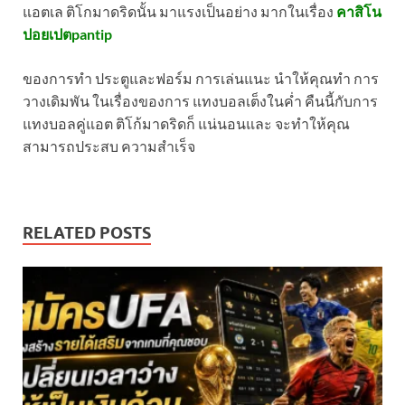
แอตเล ติโกมาดริดนั้น มาแรงเป็นอย่าง มากในเรื่อง
คาสิโน
ปอยเปตpantip
ของการทำ ประตูและฟอร์ม การเล่นแนะ นำให้คุณทำ การ
วางเดิมพัน ในเรื่องของการ แทงบอลเต็งในค่ำ คืนนี้กับการ
แทงบอลคู่แอต ติโก้มาดริดก็ แน่นอนและ จะทำให้คุณ
สามารถประสบ ความสำเร็จ
RELATED POSTS