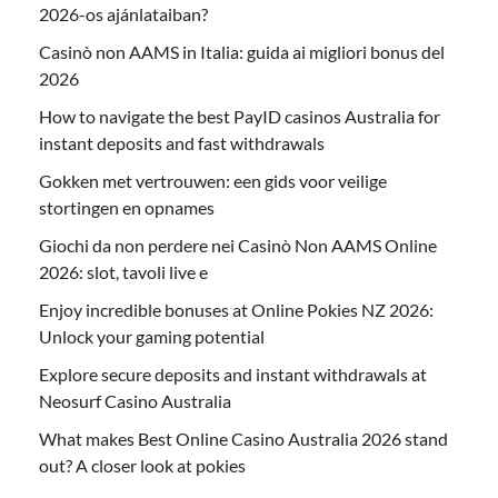
2026-os ajánlataiban?
Casinò non AAMS in Italia: guida ai migliori bonus del
2026
How to navigate the best PayID casinos Australia for
instant deposits and fast withdrawals
Gokken met vertrouwen: een gids voor veilige
stortingen en opnames
Giochi da non perdere nei Casinò Non AAMS Online
2026: slot, tavoli live e
Enjoy incredible bonuses at Online Pokies NZ 2026:
Unlock your gaming potential
Explore secure deposits and instant withdrawals at
Neosurf Casino Australia
What makes Best Online Casino Australia 2026 stand
out? A closer look at pokies