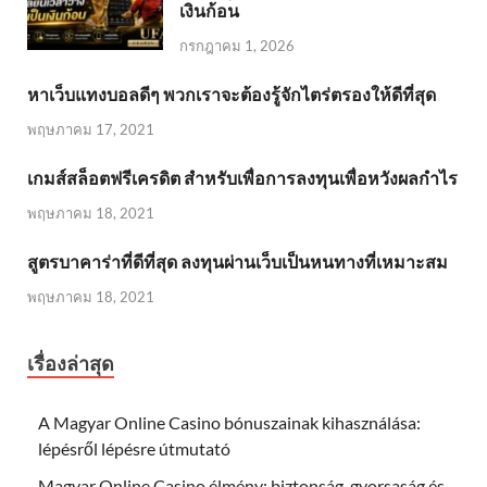
เงินก้อน
กรกฎาคม 1, 2026
หาเว็บแทงบอลดีๆ พวกเราจะต้องรู้จักไตร่ตรองให้ดีที่สุด
พฤษภาคม 17, 2021
เกมส์สล็อตฟรีเครดิต สำหรับเพื่อการลงทุนเพื่อหวังผลกำไร
พฤษภาคม 18, 2021
สูตรบาคาร่าที่ดีที่สุด ลงทุนผ่านเว็บเป็นหนทางที่เหมาะสม
พฤษภาคม 18, 2021
เรื่องล่าสุด
A Magyar Online Casino bónuszainak kihasználása:
lépésről lépésre útmutató
Magyar Online Casino élmény: biztonság, gyorsaság és