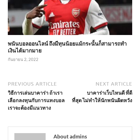
พนันบอลออนไลน์ ถึงมีทุนน้อยแม้กระนั้นก็สามารถทำ
เงินได้มากมาย
กันยายน 2, 2022
PREVIOUS ARTICLE
NEXT ARTICLE
วิธีการเล่นบาคาร่า ถ้าเรา
บาคาร่าเว็บไหนดี ที่ดี
เลือกลงทุนกับการแทงบอล
ที่สุด ไม่ทำให้นักพนันผิดหวัง
เราจะต้องมีแนวทาง
About admins