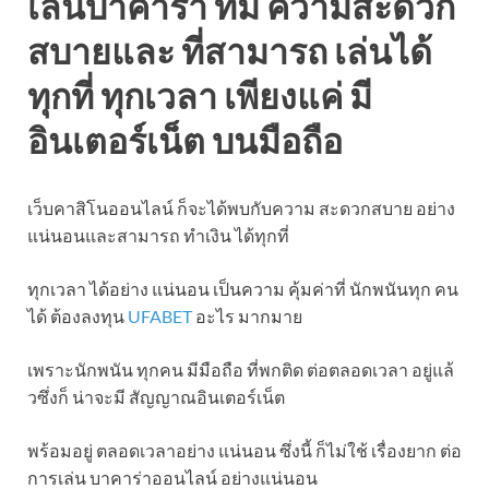
เล่นบาคาร่า ที่มี ความสะดวก
สบายและ ที่สามารถ เล่นได้
ทุกที่ ทุกเวลา เพียงแค่ มี
อินเตอร์เน็ต บนมือถือ
เว็บคาสิโนออนไลน์ ก็จะได้พบกับความ สะดวกสบาย อย่าง
แน่นอนและสามารถ ทำเงิน ได้ทุกที่
ทุกเวลา ได้อย่าง แน่นอน เป็นความ คุ้มค่าที่ นักพนันทุก คน
ได้ ต้องลงทุน
UFABET
อะไร มากมาย
เพราะนักพนัน ทุกคน มีมือถือ ที่พกติด ต่อตลอดเวลา อยู่แล้
วซึ่งก็ น่าจะมี สัญญาณอินเตอร์เน็ต
พร้อมอยู่ ตลอดเวลาอย่าง แน่นอน ซึ่งนี้ ก็ไม่ใช้ เรื่องยาก ต่อ
การเล่น บาคาร่าออนไลน์ อย่างแน่นอน