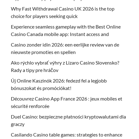
Why Fast Withdrawal Casino UK 2026 is the top
choice for players seeking quick
Experience seamless gameplay with the Best Online
Casino Canada mobile app: Instant access and
Casino zonder idin 2026: een eerlijke review van de
nieuwste promoties en spellen
Ako rýchlo vybrať výhry z Lizaro Casino Slovensko?
Rady a tipy pre hráčov
Új Online Kaszinók 2026: fedezd fel a legjobb
bónuszokat és promóciókat!
Découvrez Casino App France 2026 : jeux mobiles et
sécurité renforcée
Duel Casino: bezpieczne płatności kryptowalutami dla
graczy
Casilando Casino table games: strategies to enhance