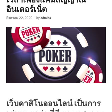
อินเตอร์เน็ต
สิงหาคม 22, 2020
-
by
admins
เว็บคาสิโนออนไลน์ เป็นการ