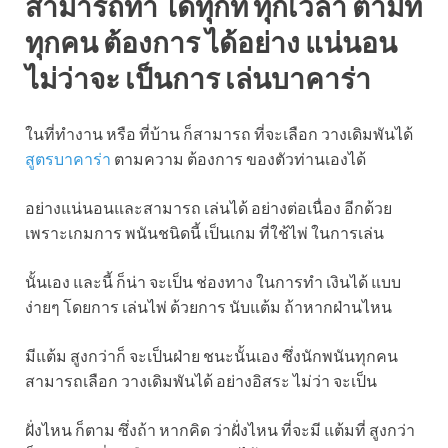
สามารถทำ ได้ทุกที่ ทุกเวลา ตามที่
ทุกคน ต้องการ ได้อย่าง แน่นอน
ไม่ว่าจะ เป็นการ เล่นบาคาร่า
ในที่ทำงาน หรือ ที่บ้าน ก็สามารถ ที่จะเลือก วางเดิมพันได้
สูตรบาคาร่า
ตามความ ต้องการ ของตัวท่านเองได้
อย่างแน่นอนและสามารถ เล่นได้ อย่างต่อเนื่อง อีกด้วย
เพราะเกมการ พนันชนิดนี้ เป็นเกม ที่ใช้ไพ่ ในการเล่น
นั้นเอง และนี้ ก็น่า จะเป็น ช่องทาง ในการทำ เงินได้ แบบ
ง่ายๆ โดยการ เล่นไพ่ ด้วยการ นับแต้ม ถ้าหากฝ่านไหน
มีแต้ม สูงกว่าก็ จะเป็นฝ่าย ชนะนั้นเอง ซึ่งนักพนันทุกคน
สามารถเลือก วางเดิมพันได้ อย่างอิสระ ไม่ว่า จะเป็น
ฝั่งไหน ก็ตาม ซึ่งถ้า หากคิด ว่าฝั่งไหน ที่จะมี แต้มที่ สูงกว่า