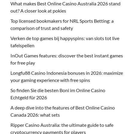
What makes Best Online Casino Australia 2026 stand
out? A closer look at pokies
Top licensed bookmakers for NRL Sports Betting: a
comparison of trust and safety
Verken de top games bij happyspins: van slots tot live
tafelspellen
InOut Games features: discover the best instant games
for free play
Longfu88 Casino Indonesia bonuses in 2026: maximize
your gaming experience with free spins
So finden Sie die besten Boni im Online Casino
Echtgeld für 2026
A deep dive into the features of Best Online Casino
Canada 2026: what sets
Ripper Casino Australia: the ultimate guide to safe
cryptocurrency payments for players