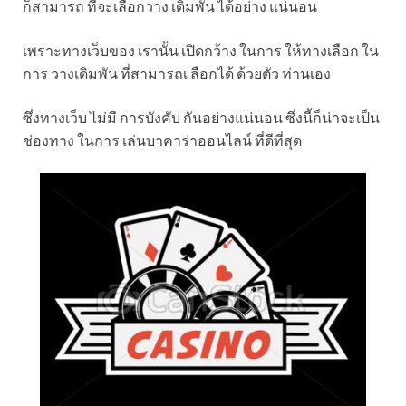
ก็สามารถ ที่จะเลือกวาง เดิมพัน ได้อย่าง แน่นอน
เพราะทางเว็บของ เรานั้น เปิดกว้าง ในการ ให้ทางเลือก ใน
การ วางเดิมพัน ที่สามารถเ ลือกได้ ด้วยตัว ท่านเอง
ซึ่งทางเว็บ ไม่มี การบังคับ กันอย่างแน่นอน ซึ่งนี้ก็น่าจะเป็น
ช่องทาง ในการ เล่นบาคาร่าออนไลน์ ที่ดีที่สุด