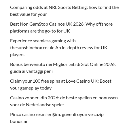
Comparing odds at NRL Sports Betting: how to find the
best value for your
Best Non GamStop Casinos UK 2026: Why offshore
platforms are the go-to for UK
Experience seamless gaming with
thesunshinebox.co.uk: An in-depth review for UK
players
Bonus benvenuto nei Migliori Siti di Slot Online 2026:
guida ai vantaggi per i
Claim your 100 free spins at Love Casino UK: Boost
your gameplay today
Casino zonder idin 2026: de beste spellen en bonussen
voor de Nederlandse speler
Pinco casino resmi erişim: güvenli oyun ve cazip
bonuslar