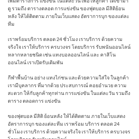
เพิ่มตารางการ แข่งขัน ในแต่ละวัน เพื่อให้ลูกค้า ได้เข้ามา
ดู รวมถึง ตารางตลอด การแข่งขัน ของฟุตบอล มีสิติย้อน
หลัง ให้ได้ติดตาม ภายในเว็บแสดง อัตราการบุก ของแต่ละ
ทีม
เราพร้อมบริการ ตลอด 24 ชั่วโมง เราบริการ ด้วยความ
จริงใจ เราให้บริการ ครบวงจร โดยบริการ รับพนันออนไลน์
หลากหลายชนิด เช่น แทงบอลออนไลน์ และ คาสิโน
ออนไลน์ เราเปิดรับเดิมพัน
กีฬาพื้นบ้าน อย่าง แทงไก่ชน และด้วยความใส่ใจ ในลูกค้า
เรามีบุคลากร ที่มากด้วย ประสบการณ์ คอยอำนวย ความ
สะดวก ให้กับลูกค้าทุกท่าน การแข่งขัน ในแต่ละวัน รวมถึง
ตาราง ตลอดการ แข่งขัน
ของฟุตบอล มีสิติ ย้อนหลัง ให้ได้ติดตาม ภายในเว็บแสดง
อัตราการบุก ของแต่ละทีม เราพร้อม บริการ ตลอด 24
ชั่วโมง เราบริการ ด้วยความจริงใจ เราให้บริการ ครบวงจร