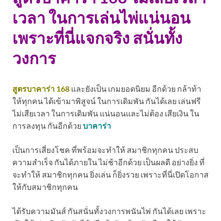
เวลา ในการเล่นไพ่แน่นอน
เพราะที่นี่แจกจริง สนั่นทั้ง
วงการ
สูตรบาคาร่า 168
และยังเป็น เกมยอดนิยม อีกด้วย กล้าท้า
ให้ทุกคน ได้เข้ามาพิสูจน์ ในการเดิมพัน กันได้เลย เล่นฟรี
ไม่เสียเวลา ในการเดิมพัน แน่นอนและไม่ต้อง เสียเงิน ใน
การลงทุน กันอีกด้วย
บาคาร่า
เป็นการเสี่ยงโชค ที่พร้อมจะทำให้ สมาชิกทุกคน ประสบ
ความสำเร็จ กันได้ภายใน ไม่ช้าอีกด้วย
เป็นผลดี อย่างยิ่ง ที่
จะทำให้ สมาชิกทุกคน ยิ่งเล่น ก็ยิ่งรวย เพราะที่นี่เปิดโอกาส
ให้กับสมาชิกทุกคน
ได้รับความมันส์ กันสนั่นทั้งวงการพนันไพ่ กันได้เลย เพราะ