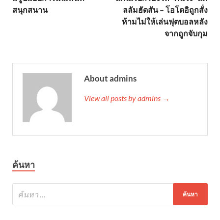
สนุกสนาน
ลลัมฮัดสัน – โอโดอิถูกสั่ง
ห้ามไม่ให้เล่นฟุตบอลหลัง
จากถูกจับกุม
About admins
View all posts by admins →
ค้นหา