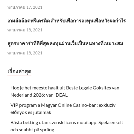
พฤษภาคม 17, 2021
เกมส์สล็อตฟรีเครดิต สำหรับเพื่อการลงทุนเพื่อหวังผลกำไร
พฤษภาคม 18, 2021
สูตรบาคาร่าที่ดีที่สุด ลงทุนผ่านเว็บเป็นหนทางที่เหมาะสม
พฤษภาคม 18, 2021
เรื่องล่าสุด
Hoe je het meeste haalt uit Beste Legale Goksites van
Nederland 2026: van iDEAL
VIP program a Magyar Online Casino-ban: exkluzív
előnyök és jutalmak
Bästa betting utan svensk licens mobilapp: Spela enkelt
och snabbt på språng