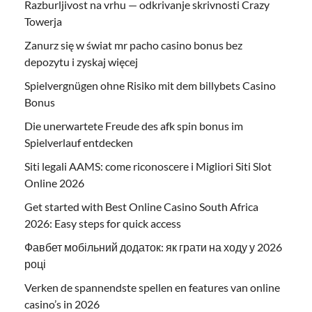
Razburljivost na vrhu — odkrivanje skrivnosti Crazy
Towerja
Zanurz się w świat mr pacho casino bonus bez
depozytu i zyskaj więcej
Spielvergnügen ohne Risiko mit dem billybets Casino
Bonus
Die unerwartete Freude des afk spin bonus im
Spielverlauf entdecken
Siti legali AAMS: come riconoscere i Migliori Siti Slot
Online 2026
Get started with Best Online Casino South Africa
2026: Easy steps for quick access
Фавбет мобільний додаток: як грати на ходу у 2026
році
Verken de spannendste spellen en features van online
casino’s in 2026