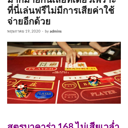
ที่นี่เล่นฟรีไม่มีการเสียค่าใช้
จ่ายอีกด้วย
พฤษภาคม 19, 2020
-
by
admins
สูตรบาคาร่า 168 ไม่เสียเวล่ำ