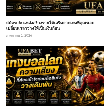
สมัครufa แหล่งสร้างรายได้เสริมจากเกมที่คุณชอบ
เปลี่ยนเวลาว่างให้เป็นเงินก้อน
กรกฎาคม 1, 2026