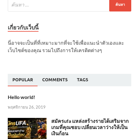
เกี่ยวกับเว็บนี้
นี่อาจจะเป็นที่ที่เหมาะมากที่จะใช้เพื่อแนะนำตัวเองและ
เว็บไซต์ของคุณ รวมไปถึงการให้เครดิตต่างๆ
POPULAR
COMMENTS
TAGS
Hello world!
พฤศจิกายน 26, 2019
สมัครufa แหล่งสร้างรายได้เสริมจาก
เกมที่คุณชอบ เปลี่ยนเวลาว่างให้เป็น
เงินก้อน