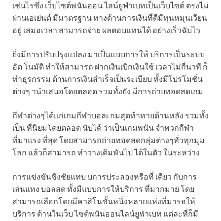
เช่นไรซึ่ง เว็บไซต์พนันออน ไลน์ยูฟ่าเบทเป็นเว็บไซต์ ตรงไม่
ผ่านเอเย่นต์ มีมาตรฐาน ทางด้านการเงินที่ดีมีทุนหมุนเวียน
อยู่ เสมอเวลา สามารถจ่าย ผลตอบแทนได้ อย่างเร็วฉับไว
ยิ่งมีการปรับปรุงแปลง มาเป็นแบบการให้ บริการเป็นระบบ
อัต โนมัติ ทำให้สามารถ ฝากเงินเบิกเงินใช้ เวลาไม่กี่นาที ก็
ทำธุรกรรม ด้านการเงินสำเร็จเป็นระเบียบ ทั้งมีโปรโมชั่น
ต่างๆ านำเสนอโดยตลอด รวมทั้งยัง มีการถ่ายทอดสดเกม
กีฬาต่างๆได้แก่เกมกีฬาบอลเ กมสุดท้าทายด้านหลัง รวมทั้ง
เป็น ที่นิยมโดยตลอด นับได้ ว่าเป็นเกมพนัน จำพวกกีฬา
ที่มาแรง ที่สุด โดยสามารถถ่ายทอดสดกลุ่มต่างๆทั่วทุกมุม
โลก แล้วก็สามารถ ทำวางเดิมพันไป ได้ในตัว ในระหว่าง
การแข่งขันชิงชัยแทบ บการประลองหรือที่ เดียว กับการ
เล่นแทง บอลสด ทั้งมีแบบการให้บริการ ที่มากมาย โดย
สามารถเลือกโดยมีคาสิโนชั้นหนึ่งหลายแห่งที่มารอให้
บริการ ด้านในเว็บ ไซต์พนันออนไลน์ยูฟ่าเบท แต่ละที่ก็มี