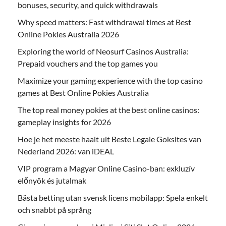
bonuses, security, and quick withdrawals
Why speed matters: Fast withdrawal times at Best
Online Pokies Australia 2026
Exploring the world of Neosurf Casinos Australia:
Prepaid vouchers and the top games you
Maximize your gaming experience with the top casino
games at Best Online Pokies Australia
The top real money pokies at the best online casinos:
gameplay insights for 2026
Hoe je het meeste haalt uit Beste Legale Goksites van
Nederland 2026: van iDEAL
VIP program a Magyar Online Casino-ban: exkluzív
előnyök és jutalmak
Bästa betting utan svensk licens mobilapp: Spela enkelt
och snabbt på språng