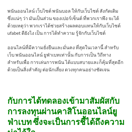
พนันออนไลน์ เว็บไซต์ พนันบอล ให้กับเว็บไซต์ สังกัดเดิม
ซึ่งแน่ๆ ว่า มันเป็นส่วน ของเปอร์เซ็นต์ ที่พวกเราพึง จะได้
ด้วยเหตุว่า พวกเราได้ช่วยสร้างผลตอบแทนให้กับเว็บไซต์
ufabet ดียังไง เป็น การได้ทำความ รู้จักกับเว็บไซต์
ออนไลน์ที่มีความยั่งยืนและมั่นคง ที่สุดในเวลานี้ สำหรับ
เว็บ พนันออนไลน์ ยูฟ่าเบทเท่านั้น กับการเป็น วิถีทาง
สำหรับเพื่อ การเล่นการพนัน ได้แบบสบายและก็คุ้มที่สุดอีก
ด้วยเป็นสิ่งสำคัญ ต่อนักเสี่ยง ดวงทุกคนอย่างชัดเจน
กับการได้ทดลองเข้ามาสัมผัสกับ
การลงทุนผ่านคาสิโนออนไลน์ยู
ฟ่าเบท ซึ่งจะเป็นการชี้ได้ถึงความ