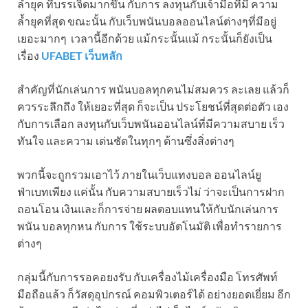
ล้ำยุค ที่บรรเจิดมากขึ้น กับการ ลงทุนกับเจ้ามือที่มี ความ
ล้ำยุคที่สุด ขณะนั้น กับเว็บพนันบอลออนไลน์ต่างๆที่มีอยู่
เยอะมากๆ เวลานี้อีกด้วย แม้กระนั้นแม้ กระนั้นก็ยังเป็น
เรื่อง
UFABET เว็บหลัก
สำคัญที่นักเล่นการ พนันบอลทุกคนไม่สมควร ละเลย แล้วก็
ควรระลึกถึง ให้เยอะที่สุด ก็จะเป็น ประโยชน์ที่สุดต่อตัว เอง
กับการเลือก ลงทุนกับเว็บพนันออนไลน์ที่มีความสบาย เร็ว
ทันใจ และความ เด่นชัดในทุกๆ ด้านซึ่งสิ่งต่างๆ
พวกนี้จะถูกรวมเอาไว้ ภายในเว็บแทงบอล ออนไลน์ยู
ฟ่าเบทเพียง แค่นั้น กับความสบายเร็วไม่ ว่าจะเป็นการฝาก
ถอนโอน เงินและก็การจ่าย ผลตอบแทนให้กับนักเล่นการ
พนัน บอลทุกหน กับการ ใช้ระบบอัตโนมัติ เพื่อทำรายการ
ต่างๆ
กลุ่มนี้กับการรอคอยงรับ กับเครื่องไม้เครื่องมือ โทรศัพท์
มือถือแล้ว ก็วัสดุอุปกรณ์ คอมพิวเตอร์ได้ อย่างยอดเยี่ยม อีก