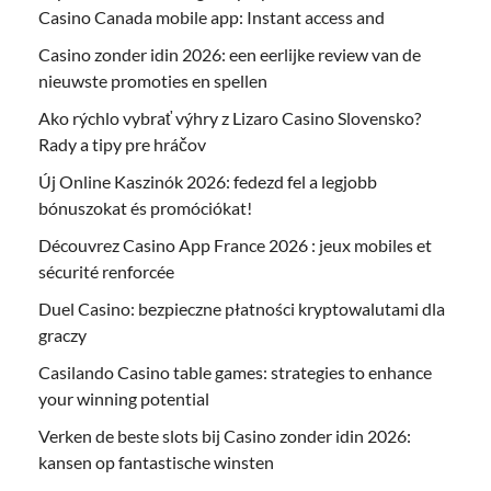
Casino Canada mobile app: Instant access and
Casino zonder idin 2026: een eerlijke review van de
nieuwste promoties en spellen
Ako rýchlo vybrať výhry z Lizaro Casino Slovensko?
Rady a tipy pre hráčov
Új Online Kaszinók 2026: fedezd fel a legjobb
bónuszokat és promóciókat!
Découvrez Casino App France 2026 : jeux mobiles et
sécurité renforcée
Duel Casino: bezpieczne płatności kryptowalutami dla
graczy
Casilando Casino table games: strategies to enhance
your winning potential
Verken de beste slots bij Casino zonder idin 2026:
kansen op fantastische winsten