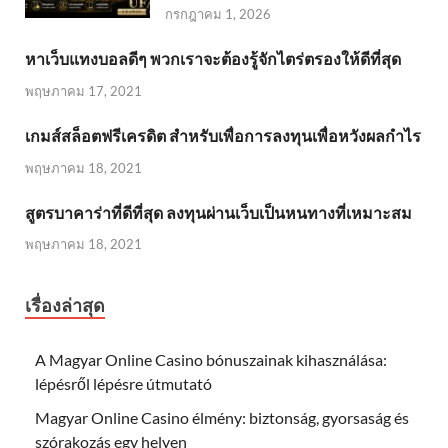
กรกฎาคม 1, 2026
หาเว็บแทงบอลดีๆ พวกเราจะต้องรู้จักไตร่ตรองให้ดีที่สุด
พฤษภาคม 17, 2021
เกมส์สล็อตฟรีเครดิต สำหรับเพื่อการลงทุนเพื่อหวังผลกำไร
พฤษภาคม 18, 2021
สูตรบาคาร่าที่ดีที่สุด ลงทุนผ่านเว็บเป็นหนทางที่เหมาะสม
พฤษภาคม 18, 2021
เรื่องล่าสุด
A Magyar Online Casino bónuszainak kihasználása:
lépésről lépésre útmutató
Magyar Online Casino élmény: biztonság, gyorsaság és
szórakozás egy helyen