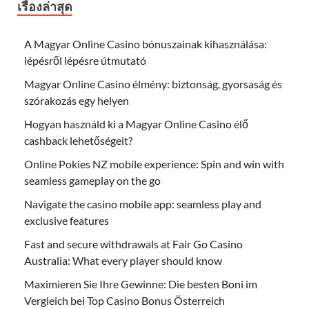
เรื่องล่าสุด
A Magyar Online Casino bónuszainak kihasználása:
lépésről lépésre útmutató
Magyar Online Casino élmény: biztonság, gyorsaság és
szórakozás egy helyen
Hogyan használd ki a Magyar Online Casino élő
cashback lehetőségeit?
Online Pokies NZ mobile experience: Spin and win with
seamless gameplay on the go
Navigate the casino mobile app: seamless play and
exclusive features
Fast and secure withdrawals at Fair Go Casino
Australia: What every player should know
Maximieren Sie Ihre Gewinne: Die besten Boni im
Vergleich bei Top Casino Bonus Österreich