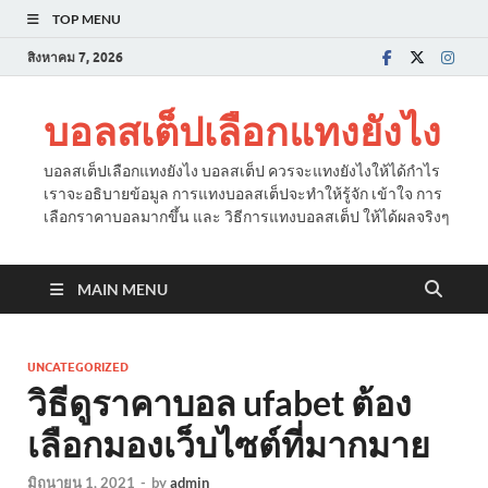
TOP MENU
สิงหาคม 7, 2026
บอลสเต็ปเลือกแทงยังไง
บอลสเต็ปเลือกแทงยังไง บอลสเต็ป ควรจะแทงยังไงให้ได้กำไร
เราจะอธิบายข้อมูล การแทงบอลสเต็ปจะทำให้รู้จัก เข้าใจ การ
เลือกราคาบอลมากขึ้น และ วิธีการแทงบอลสเต็ป ให้ได้ผลจริงๆ
MAIN MENU
UNCATEGORIZED
วิธีดูราคาบอล ufabet ต้อง
เลือกมองเว็บไซต์ที่มากมาย
มิถุนายน 1, 2021
-
by
admin