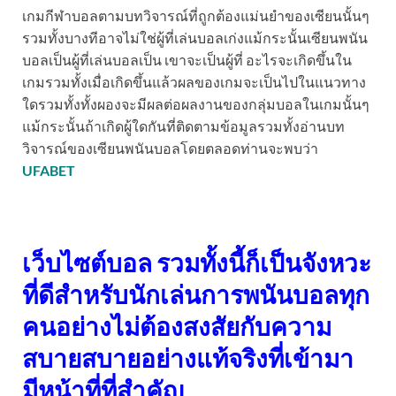
เกมกีฬาบอลตามบทวิจารณ์ที่ถูกต้องแม่นยำของเซียนนั้นๆ
รวมทั้งบางทีอาจไม่ใช่ผู้ที่เล่นบอลเก่งแม้กระนั้นเซียนพนัน
บอลเป็นผู้ที่เล่นบอลเป็น เขาจะเป็นผู้ที่ อะไรจะเกิดขึ้นใน
เกมรวมทั้งเมื่อเกิดขึ้นแล้วผลของเกมจะเป็นไปในแนวทาง
ใดรวมทั้งทั้งผองจะมีผลต่อผลงานของกลุ่มบอลในเกมนั้นๆ
แม้กระนั้นถ้าเกิดผู้ใดกันที่ติดตามข้อมูลรวมทั้งอ่านบท
วิจารณ์ของเซียนพนันบอลโดยตลอดท่านจะพบว่า
UFABET
เว็บไซต์บอล รวมทั้งนี้ก็เป็นจังหวะ
ที่ดีสำหรับนักเล่นการพนันบอลทุก
คนอย่างไม่ต้องสงสัยกับความ
สบายสบายอย่างแท้จริงที่เข้ามา
มีหน้าที่ที่สำคัญ