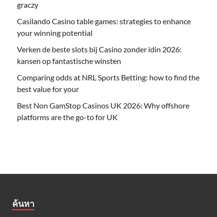
graczy
Casilando Casino table games: strategies to enhance
your winning potential
Verken de beste slots bij Casino zonder idin 2026:
kansen op fantastische winsten
Comparing odds at NRL Sports Betting: how to find the
best value for your
Best Non GamStop Casinos UK 2026: Why offshore
platforms are the go-to for UK
ค้นหา