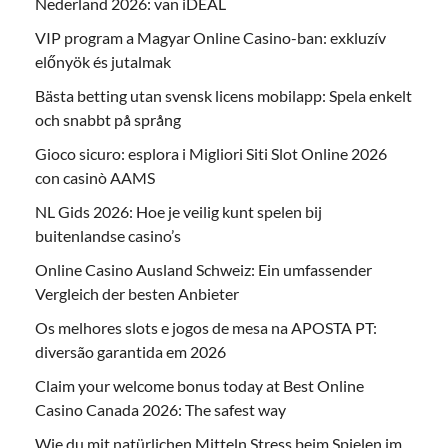
Nederland 2026: van iDEAL
VIP program a Magyar Online Casino-ban: exkluzív
előnyök és jutalmak
Bästa betting utan svensk licens mobilapp: Spela enkelt
och snabbt på språng
Gioco sicuro: esplora i Migliori Siti Slot Online 2026
con casinò AAMS
NL Gids 2026: Hoe je veilig kunt spelen bij
buitenlandse casino’s
Online Casino Ausland Schweiz: Ein umfassender
Vergleich der besten Anbieter
Os melhores slots e jogos de mesa na APOSTA PT:
diversão garantida em 2026
Claim your welcome bonus today at Best Online
Casino Canada 2026: The safest way
Wie du mit natürlichen Mitteln Stress beim Spielen im