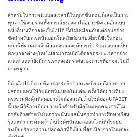
สำหรับในการพนันบอลเวลานี้ในทุกๆขั้นตอน ก็เลยเป็นการ
ทุ่นค่าใช้จ่ายรวมทั้งการเสี่ยงลงมาได้อย่างชัดเจนอีกแบบ
หนึ่งก็บางทีอาจจะเป็นไปได้ ซึ่งไม่เหมือนกับแต่ก่อนอย่าง
ชัดสำหรับการพนันบอลในสมัยก่อนกับเดี๋ยวนี้ซึ่งในก่อน
หน้านี้ที่ผ่านมาเจ้ามือแทงบอลจะมีการเปิดรับแทงบอลเป็น
พักๆเวลาต่างๆโดยไม่สามารถเปิดได้ตลอดระยะเวลาอย่าง
แน่แท้ และก็ยังมีการเจาะจงอัตราต่อรองต่างๆที่อาจจะไม่มี
มาตรฐาน
ก็เป็นไปได้ ก็ตามทีมารองรับอีกด้วย และก็รวมถึงการจ่าย
ผลตอบแทนให้กับนักพนันบอลในแต่ละครั้ง ได้อย่างเที่ยง
ตรงรวมทั้งคุ้มที่สุดอย่างไม่ต้องสงสัยเว็บไซต์บอลUFABET
นั้นจะมีวิธีการอีกอย่างหนึ่งสำหรับมือใหม่ทุกคนโดยที่ไม่
อาศัยด้วยสำหรับในการพนันบอลนั้นควรทำการศึกษาเรียน
รู้และทำการค้นคว้าเว็บไซต์พนันบอลออนไลน์ที่มีระบบ
ระเบียบรักษาความปลอดภัยที่ดีเยี่ยมที่สุดเนื่องจากในแต่ละ
เว็บไซต์