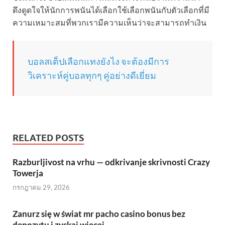
ดึงดูดใจให้นักการพนันได้เลือกใช้เลือกพนันกับตัวเลือกที่มี
ความเหมาะสมที่พวกเรามีความเห็นว่าจะสามารถทำเงิน
บอลสเต็ปเลือกแทงยังไง จะต้องมีการ
วิเคราะห์คู่บอลทุกๆ คู่อย่างดีเยี่ยม
RELATED POSTS
Razburljivost na vrhu — odkrivanje skrivnosti Crazy
Towerja
กรกฎาคม 29, 2026
Zanurz się w świat mr pacho casino bonus bez
depozytu i zyskaj więcej