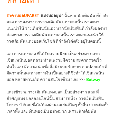
ราคาบอลUFABET
แทงบอลยูฟ่า
นั้นหากนักเดิมพัน ที่กำลัง
มอง หาช่องทาง การวางเดิมพัน แทงบอลนั้น เราจะมา
แนะนำให้ วางเดิมพันนั่นเอง
หากนักเดิมพันที่ กำลังมองหา
ช่องทางการวางเดิมพัน แทงบอลนั้น เราจะมาแนะนำ ให้
วางเดิมพัน แทงบอลเว็บไซต์
ที่กำลังโด่งดัง อยู่ในตอนนี้
และการแทงบอล ที่ได้รับความนิยม เป็นอย่างมา กจาก
เซียน พนันบอลหลาย ท่านเพราะมีความ สะดวกรวดเร็ว
ทันใจและมีความ น่าเชื่อถือมีระบบ รักษาความปลอดภัย ที่
ดีความมั่นคง ทางการเงิน เป็นอย่างดี จึงทำให้เซียน พนัน
บอล หลายท่านเกิด ความสนใจ เข้ามาเลย>>>
Betway
และเข้าร่วมวาง เดิมพันแทงบอล เป็นอย่างมาก และ ที่
สำคัญแทง บอลออนไลน์นั้น สามารถที่จะ วางเงินเดิมพัน
โดยตรงได้เลย ซึ่งไม่ต้องผ่าน เอเย่นต์ใดๆ ทั้งสิ้น ประหยัดทั้ง
เวลาทั้ง และ เงินทองเป็น อย่างมาก เพราะนักเดิมพัน