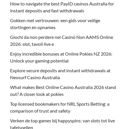
How to navigate the best PayID casinos Australia for
instant deposits and fast withdrawals
Gokken met vertrouwen: een gids voor veilige
stortingen en opnames
Giochi da non perdere nei Casinò Non AAMS Online
2026: slot, tavoli live e
Enjoy incredible bonuses at Online Pokies NZ 2026:
Unlock your gaming potential
Explore secure deposits and instant withdrawals at
Neosurf Casino Australia
What makes Best Online Casino Australia 2026 stand
out? A closer look at pokies
Top licensed bookmakers for NRL Sports Betting: a
comparison of trust and safety
Verken de top games bij happyspins: van slots tot live
tafelspellen