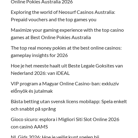
Online Pokies Australia 2026
Exploring the world of Neosurf Casinos Australia:
Prepaid vouchers and the top games you
Maximize your gaming experience with the top casino
games at Best Online Pokies Australia
The top real money pokies at the best online casinos:
gameplay insights for 2026
Hoe je het meeste haalt uit Beste Legale Goksites van
Nederland 2026: van iDEAL
VIP program a Magyar Online Casino-ban: exkluzív
előnyök és jutalmak
Bästa betting utan svensk licens mobilapp: Spela enkelt
och snabbt på språng
Gioco sicuro: esplora i Migliori Siti Slot Online 2026
con casinò AAMS
NL Gids 2026: Hoe je veilig kunt spelen bij