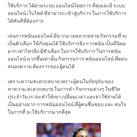
ใช้บริการ ได้ผ่านระบบ ออนไลน์โดยการ ที่คุณจะมี ระบบ
ออนไลน์ เว็บไซต์ ที่สามารถ เข้าสู่บริการ ในการใช้บริการ
ได้ทันทีที่ต้องการ
เล่นการพนันออนไลน์ มีมากมายหลากหลาย กิจกรรมที่ จะ
เป็นตัวเลือก ให้กับคุณได้ ใช้บริการยิ่ง การพนัน เป็นที่นิยม
มาก เท่าไหร่ยิ่ง มีตัวเลือก ในการใช้บริการ ในการพนัน
ออนไลน์ มากขึ้นเท่านั้น กิจกรรมการ พนันออนไลน์ ที่ตอบ
สนองความ ต้องการของ ผู้คนได้
เพราะความสะดวกสบาย เพราะผู้คนในปัจจุบัน ของ
หาความ สะดวกสบาย ในการทำ กิจกรรมต่างๆ ในชีวิต
ประจำวัน เราจะทำให้เขา เปลี่ยนเวลา และค่าใช้จ่ายได้
เป็นอย่างมาก การพนันออนไลน์ ที่ผู้คนชื่นชอบ และ สนใจ
ในการที่ จะใช้บริการมากที่สุด