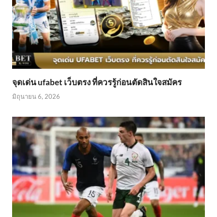
จุดเด่น ufabet เว็บตรง ที่ควรรู้ก่อนตัดสินใจสมัคร
มิถุนายน 6, 2026