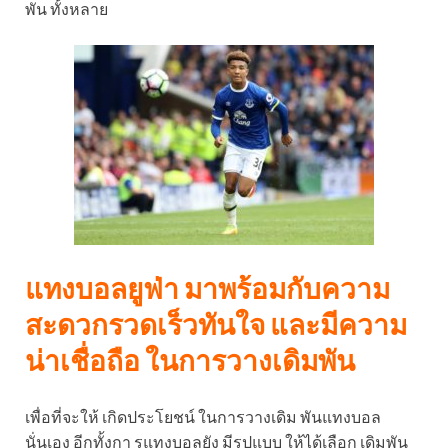
พัน ทั้งหลาย
แทงบอลยูฟ่า มาพร้อมกับความ
สะดวกรวดเร็วทันใจ และมีความ
น่าเชื่อถือ ในการวางเดิมพัน
เพื่อที่จะให้ เกิดประโยชน์ ในการวางเดิม พันแทงบอล
นั่นเอง
อีกทั้งกา รแทงบอลยัง มีรูปแบบ ให้ได้เลือก เดิมพัน