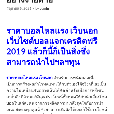
มิถุนายน 5, 2021
-
by
admin
ราคาบอลไหลแรง เว็บนอก
เว็บไซต์บอลแจกเครดิตฟรี
2019 แล้วก็นี้ก็เป็นสิ่งซึ่ง
สามารถนำไปฯลฯทุน
ราคาบอลไหลแรง เว็บนอก
สำหรับการพนันบอลเพื่อ
เป็นการสร้างผลกำไรทดแทนให้กับตัวเองได้จริงๆก็เลยเป็น
ความไม่เหมือนกันอย่างเห็นได้ชัด สำหรับเพื่อการพรีเซน
เทชั่นสิ่งที่ล้วนแต่มีคุณประโยชน์ทั้งหมดให้กับนักเสี่ยงโชค
บอลในแต่ละคน จากการผลิตความน่าดึงดูดใจกับการนำ
เสนอสิ่งต่างๆกลุ่มนี้ ซึ่งสามารถสัมผัสได้และก็ใช้ประโยชน์