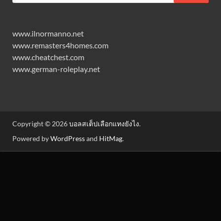
www.ilnormanno.net
www.remasters4homes.com
www.cheatchest.com
www.german-roleplay.net
Copyright © 2026
บอลสเต็ปเลือกแทงยังไง
.
Powered by
WordPress
and
HitMag
.