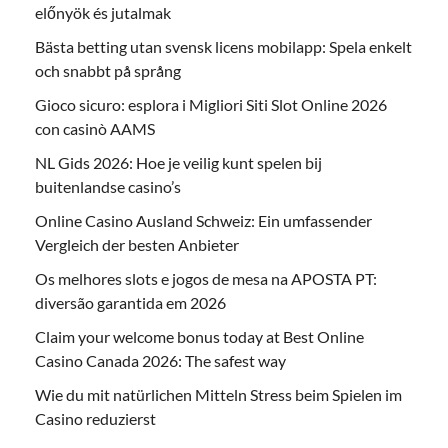
előnyök és jutalmak
Bästa betting utan svensk licens mobilapp: Spela enkelt
och snabbt på språng
Gioco sicuro: esplora i Migliori Siti Slot Online 2026
con casinò AAMS
NL Gids 2026: Hoe je veilig kunt spelen bij
buitenlandse casino’s
Online Casino Ausland Schweiz: Ein umfassender
Vergleich der besten Anbieter
Os melhores slots e jogos de mesa na APOSTA PT:
diversão garantida em 2026
Claim your welcome bonus today at Best Online
Casino Canada 2026: The safest way
Wie du mit natürlichen Mitteln Stress beim Spielen im
Casino reduzierst