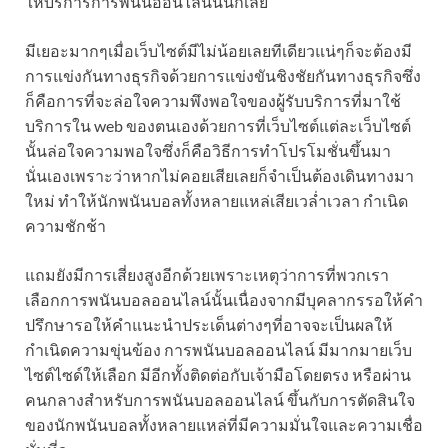
ให้บริการการพนันออนไลน์นั้นก็เลย
มีเยอะมากๆเมื่อเว็บไซต์มีไม่น้อยเลยทีเดียวแน่ๆก็จะต้องมี
การแข่งกันทางธุรกิจด้วยการแข่งขันชิงชัยกันทางธุรกิจซึ่ง
ก็คือการที่จะล่อใจความพึงพอใจของผู้รับบริการที่มาใช้
บริการใน web ของตนเองด้วยการที่เว็บไซต์แต่ละเว็บไซต์
นั้นล่อใจความพอใจซึ่งก็คือวิธีการทำโปรโมชั่นขึ้นมา
นั่นเองเพราะว่าหากไม่คอยเสียเลยก็จำเป็นต้องเดินทางมา
ใหม่ ทำให้นักพนันบอลทั้งหลายแหล่เสียเวล่ำเวลา กำเนิด
ความชักช้า
แถมยังมีการเสี่ยงสูงอีกด้วยเพราะเหตุว่าการที่พวกเรา
เลือกการพนันบอลออนไลน์นั้นเนื่องจากมีบุคลากรรอให้คำ
ปรึกษารอให้คำแนะนำประเด็นต่างๆที่อาจจะเป็นผลให้
กำเนิดความขุ่นข้อง การพนันบอลออนไลน์ มีมากมายเว็บ
ไซต์ไซด์ให้เลือก มีอีกทั้งติดต่อกับเจ้ามือโดยตรง หรือผ่าน
คนกลางสำหรับการพนันบอลออนไลน์ ขึ้นกับการตัดสินใจ
ของนักพนันบอลทั้งหลายแหล่ที่มีความมั่นใจและความเชื่อ