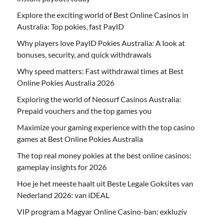
Explore the exciting world of Best Online Casinos in
Australia: Top pokies, fast PayID
Why players love PayID Pokies Australia: A look at
bonuses, security, and quick withdrawals
Why speed matters: Fast withdrawal times at Best
Online Pokies Australia 2026
Exploring the world of Neosurf Casinos Australia:
Prepaid vouchers and the top games you
Maximize your gaming experience with the top casino
games at Best Online Pokies Australia
The top real money pokies at the best online casinos:
gameplay insights for 2026
Hoe je het meeste haalt uit Beste Legale Goksites van
Nederland 2026: van iDEAL
VIP program a Magyar Online Casino-ban: exkluzív