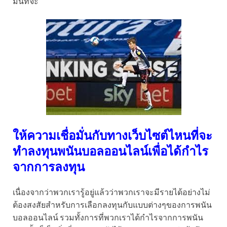
มั่นที่จะ
ให้ความเชื่อมั่นกับทางเว็บไซต์ไหนที่จะ
ทำลงทุนพนันบอลออนไลน์เพื่อได้กำไร
จากการลงทุน
เนื่องจากว่าพวกเรารู้อยู่แล้วว่าพวกเราจะมีรายได้อย่างไม่
ต้องสงสัยสำหรับการเลือกลงทุนกับแบบต่างๆของการพนัน
บอลออนไลน์ รวมทั้งการที่พวกเราได้กำไรจากการพนัน