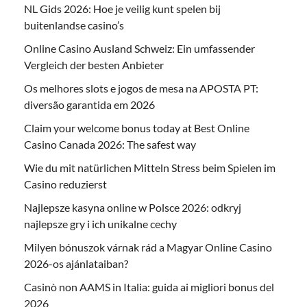
NL Gids 2026: Hoe je veilig kunt spelen bij
buitenlandse casino’s
Online Casino Ausland Schweiz: Ein umfassender
Vergleich der besten Anbieter
Os melhores slots e jogos de mesa na APOSTA PT:
diversão garantida em 2026
Claim your welcome bonus today at Best Online
Casino Canada 2026: The safest way
Wie du mit natürlichen Mitteln Stress beim Spielen im
Casino reduzierst
Najlepsze kasyna online w Polsce 2026: odkryj
najlepsze gry i ich unikalne cechy
Milyen bónuszok várnak rád a Magyar Online Casino
2026-os ajánlataiban?
Casinò non AAMS in Italia: guida ai migliori bonus del
2026