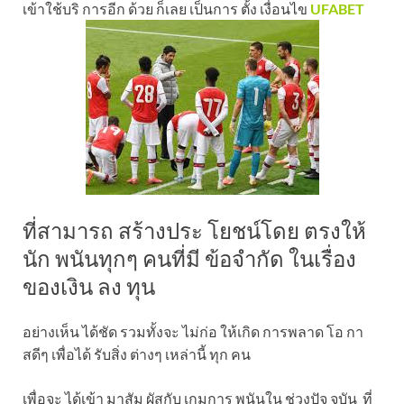
เข้าใช้บริ การอีก ด้วย ก็เลย เป็นการ ตั้ง เงื่อนไข
UFABET
ที่สามารถ สร้างประ โยชน์โดย ตรงให้
นัก พนันทุกๆ คนที่มี ข้อจำกัด ในเรื่อง
ของเงิน ลง ทุน
อย่างเห็น ได้ชัด รวมทั้งจะ ไม่ก่อ ให้เกิด การพลาด โอ กา
สดีๆ เพื่อได้ รับสิ่ง ต่างๆ เหล่านี้ ทุก คน
เพื่อจะ ได้เข้า มาสัม ผัสกับ เกมการ พนันใน ช่วงปัจ จุบัน ที่