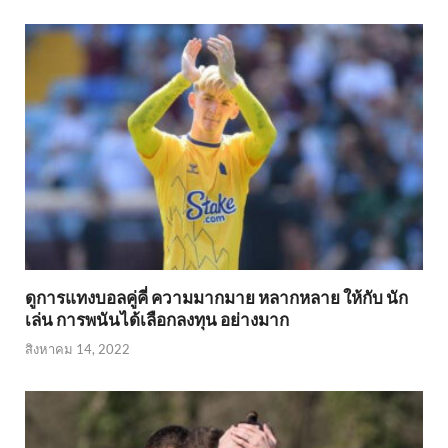
ดูการแทงบอลคู่คี่ ความมากมาย หลากหลาย ให้กับ นัก
เล่น การพนันได้เลือกลงทุน อย่างมาก
สิงหาคม 14, 2022