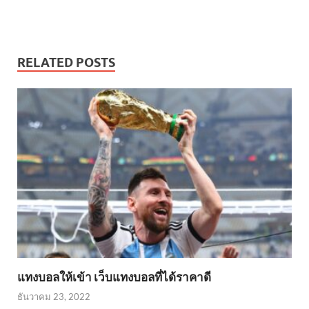
RELATED POSTS
แทงบอลให้เข้า เว็บแทงบอลที่ได้ราคาดี
ธันวาคม 23, 2022