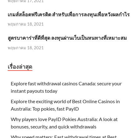
พฤษภาคม 17, 2021
เกมส์สล็อตฟรีเครดิต สำหรับเพื่อการลงทุนเพื่อหวังผลกำไร
พฤษภาคม 18, 2021
สูตรบาคาร่าที่ดีที่สุด ลงทุนผ่านเว็บเป็นหนทางที่เหมาะสม
พฤษภาคม 18, 2021
เรื่องล่าสุด
Explore fast withdrawal casinos Canada: secure your
instant payouts today
Explore the exciting world of Best Online Casinos in
Australia: Top pokies, fast PayID
Why players love PayID Pokies Australia: A look at
bonuses, security, and quick withdrawals
Why speed matters: Fast withdrawal times at Best