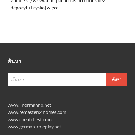
Zanurz się w świat mr pacho casino bonus bez
depozytu i zyskaj więcej
ค้นหา
www.ilnormanno.net
www.remasters4homes.com
www.cheatchest.com
www.german-roleplay.net