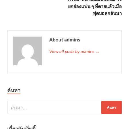
ยกย่องแฟน ๆ ที่ตายแล้วเมื่อ
ฟุตบอลกลับมา
About admins
View all posts by admins →
ค้นหา
เกี่ยวกับเว็บนี้