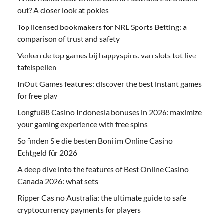
out? A closer look at pokies
Top licensed bookmakers for NRL Sports Betting: a
comparison of trust and safety
Verken de top games bij happyspins: van slots tot live
tafelspellen
InOut Games features: discover the best instant games
for free play
Longfu88 Casino Indonesia bonuses in 2026: maximize
your gaming experience with free spins
So finden Sie die besten Boni im Online Casino
Echtgeld für 2026
A deep dive into the features of Best Online Casino
Canada 2026: what sets
Ripper Casino Australia: the ultimate guide to safe
cryptocurrency payments for players