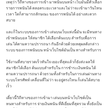
เหตุว่า วิถีทางของการเข้า มาพนันบนหน้า เว็บมันมีตัวเลือก
รายการพนันได้ ตลอดระยะเวลาและไม่ว่าจะเข้ามาวันไหน
เวลา ใดก็สามารถลักษณะ ของการพนันได้ อย่างสะดวก
สบาย
และก็ในระบบของการเข้า เล่นบนเว็บแห่งนี้มัน จะมีหนทาง
เข้าพนันบอล ให้สมาชิก ได้เลือกต้นแบบ สำหรับเพื่อการ
เล่น ได้ตามความปรารถนา กันอีกด้วยด้วยเหตุผลดังกล่าว
ระบบ ของการพนันบน หน้าเว็บไซต์มันเป็น ทางสำหรับการ
ใช้งานที่สบายรวดเร็วทันใจ เยอะที่สุดแล้วก็ยังส่ง ผลให้
สมาชิกได้เลือก ต้นแบบสำหรับใน การชำระเงินพนัน ได้
ตามความปรารถนา ด้วยรวมทั้งสำหรับในการเล่นผ่านทาง
ระบบโทรศัพท์ เคลื่อนที่ไม่ว่า จะอยู่ตรงไหน ก็เล่นได้สบาย
เร็ว
เดี๋ยวนี้วิถีทางของการเข้ามา เล่นบนหน้าเว็บไซต์เป็น
หนทางสำหรับการ จ่ายเงินพนัน ที่ดีเยี่ยมที่สุดรวม ทั้งยังเป็น