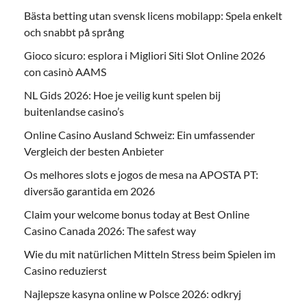
Bästa betting utan svensk licens mobilapp: Spela enkelt
och snabbt på språng
Gioco sicuro: esplora i Migliori Siti Slot Online 2026
con casinò AAMS
NL Gids 2026: Hoe je veilig kunt spelen bij
buitenlandse casino’s
Online Casino Ausland Schweiz: Ein umfassender
Vergleich der besten Anbieter
Os melhores slots e jogos de mesa na APOSTA PT:
diversão garantida em 2026
Claim your welcome bonus today at Best Online
Casino Canada 2026: The safest way
Wie du mit natürlichen Mitteln Stress beim Spielen im
Casino reduzierst
Najlepsze kasyna online w Polsce 2026: odkryj