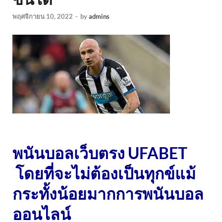
พฤศจิกายน 10, 2022
-
by
admins
พนันบอลเว็บตรง UFABET
โดยที่จะไม่ต้องเป็นทุกข์แม้
กระทั้งน้อยมากการพนันบอล
ออนไลน์