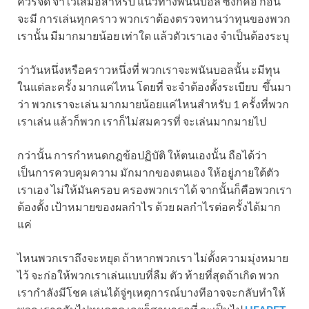
ควรจด จำไว้เสมอสำหรับ แนวทางพนันบอล ซึ่งก็คือ ก่อน
จะมี การเล่นทุกคราว พวกเราต้องตรวจทานว่าทุนของพวก
เรานั้น มีมากมายน้อย เท่าใด แล้วตัวเราเอง จำเป็นต้องระบุ
ว่าวันหนึ่งหรือคราวหนึ่งที่ พวกเราจะพนันบอลนั้น ะมีทุน
ในแต่ละครั้ง มากแค่ไหน โดยที่ จะจำต้องตั้งระเบียบ ขึ้นมา
ว่า พวกเราจะเล่น มากมายน้อยแค่ไหนสำหรับ 1 ครั้งที่พวก
เราเล่น แล้วก็พวก เราก็ไม่สมควรที่ จะเล่นมากมายไป
กว่านั้น การกำหนดกฎข้อปฏิบัติ ให้ตนเองนั้น ถือได้ว่า
เป็นการควบคุมความ มักมากของตนเอง ให้อยู่ภายใต้ตัว
เราเอง ไม่ให้มันครอบ ครองพวกเราได้ จากนั้นก็คือพวกเรา
ต้องตั้ง เป้าหมายของผลกำไร ด้วย ผลกำไรต่อครั้งได้มาก
แค่
ไหนพวกเราถึงจะหยุด ถ้าหากพวกเรา ไม่ตั้งความมุ่งหมาย
ไว้ จะก่อให้พวกเราเล่นแบบที่ลืม ตัว ท้ายที่สุดถ้าเกิด พวก
เรากำลังมีโชค เล่นได้จู่ๆเหตุการณ์บางทีอาจจะกลับทำให้