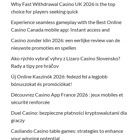
Why Fast Withdrawal Casino UK 2026 is the top
choice for players seeking quick
Experience seamless gameplay with the Best Online
Casino Canada mobile app: Instant access and
Casino zonder idin 2026: een eerlijke review van de
nieuwste promoties en spellen
Ako rýchlo vybrať výhry z Lizaro Casino Slovensko?
Rady a tipy pre hráčov
Új Online Kaszinók 2026: fedezd fel a legjobb
bónuszokat és promóciókat!
Découvrez Casino App France 2026 : jeux mobiles et
sécurité renforcée
Duel Casino: bezpieczne płatności kryptowalutami dla
graczy
Casilando Casino table games: strategies to enhance
your winning potential