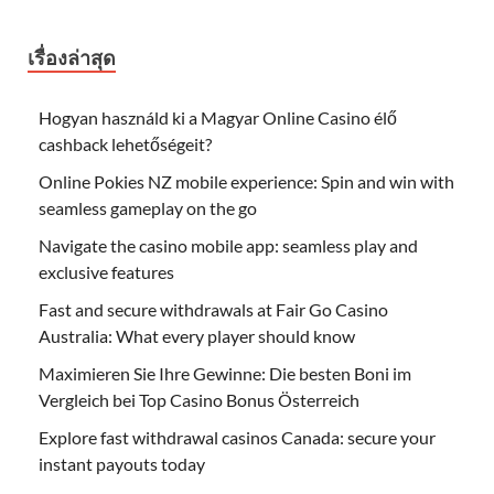
เรื่องล่าสุด
Hogyan használd ki a Magyar Online Casino élő
cashback lehetőségeit?
Online Pokies NZ mobile experience: Spin and win with
seamless gameplay on the go
Navigate the casino mobile app: seamless play and
exclusive features
Fast and secure withdrawals at Fair Go Casino
Australia: What every player should know
Maximieren Sie Ihre Gewinne: Die besten Boni im
Vergleich bei Top Casino Bonus Österreich
Explore fast withdrawal casinos Canada: secure your
instant payouts today