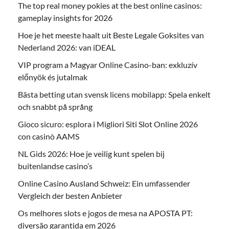
The top real money pokies at the best online casinos:
gameplay insights for 2026
Hoe je het meeste haalt uit Beste Legale Goksites van
Nederland 2026: van iDEAL
VIP program a Magyar Online Casino-ban: exkluzív
előnyök és jutalmak
Bästa betting utan svensk licens mobilapp: Spela enkelt
och snabbt på språng
Gioco sicuro: esplora i Migliori Siti Slot Online 2026
con casinò AAMS
NL Gids 2026: Hoe je veilig kunt spelen bij
buitenlandse casino’s
Online Casino Ausland Schweiz: Ein umfassender
Vergleich der besten Anbieter
Os melhores slots e jogos de mesa na APOSTA PT:
diversão garantida em 2026