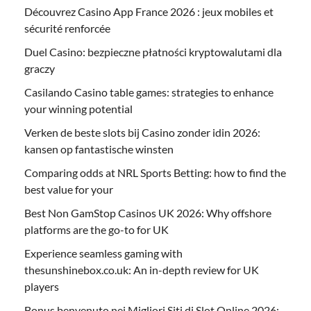
Découvrez Casino App France 2026 : jeux mobiles et
sécurité renforcée
Duel Casino: bezpieczne płatności kryptowalutami dla
graczy
Casilando Casino table games: strategies to enhance
your winning potential
Verken de beste slots bij Casino zonder idin 2026:
kansen op fantastische winsten
Comparing odds at NRL Sports Betting: how to find the
best value for your
Best Non GamStop Casinos UK 2026: Why offshore
platforms are the go-to for UK
Experience seamless gaming with
thesunshinebox.co.uk: An in-depth review for UK
players
Bonus benvenuto nei Migliori Siti di Slot Online 2026: