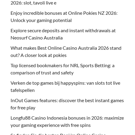
2026: slot, tavoli live e
Enjoy incredible bonuses at Online Pokies NZ 2026:
Unlock your gaming potential
Explore secure deposits and instant withdrawals at
Neosurf Casino Australia
What makes Best Online Casino Australia 2026 stand
out? A closer look at pokies
Top licensed bookmakers for NRL Sports Betting: a
comparison of trust and safety
Verken de top games bij happyspins: van slots tot live
tafelspellen
InOut Games features: discover the best instant games
for free play
Longfu88 Casino Indonesia bonuses in 2026: maximize
your gaming experience with free spins