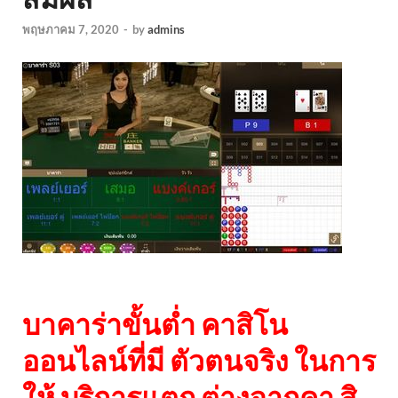
พฤษภาคม 7, 2020
-
by
admins
บาคาร่าขั้นต่ำ คาสิโน
ออนไลน์ที่มี ตัวตนจริง ในการ
ให้ บริการแตก ต่างจากคา สิ