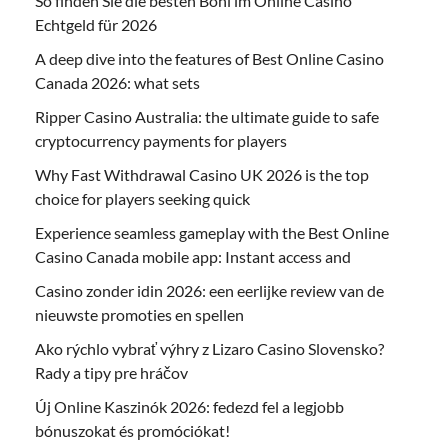
So finden Sie die besten Boni im Online Casino
Echtgeld für 2026
A deep dive into the features of Best Online Casino
Canada 2026: what sets
Ripper Casino Australia: the ultimate guide to safe
cryptocurrency payments for players
Why Fast Withdrawal Casino UK 2026 is the top
choice for players seeking quick
Experience seamless gameplay with the Best Online
Casino Canada mobile app: Instant access and
Casino zonder idin 2026: een eerlijke review van de
nieuwste promoties en spellen
Ako rýchlo vybrať výhry z Lizaro Casino Slovensko?
Rady a tipy pre hráčov
Új Online Kaszinók 2026: fedezd fel a legjobb
bónuszokat és promóciókat!