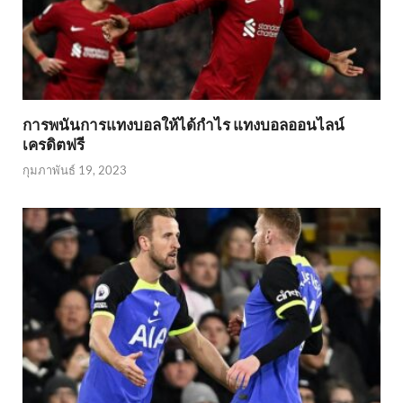
การพนันการแทงบอลให้ได้กำไร แทงบอลออนไลน์
เครดิตฟรี
กุมภาพันธ์ 19, 2023