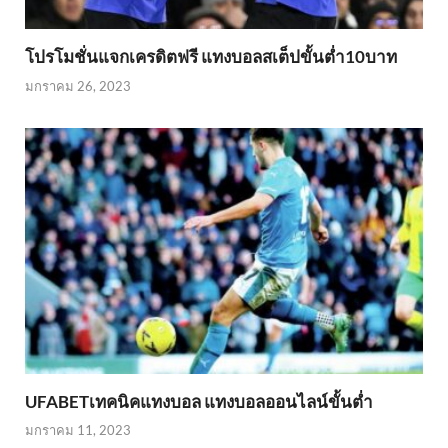
โปรโมชั่นแจกเครดิตฟรี แทงบอลสเต็ปขั้นต่ำ10บาท
มกราคม 26, 2023
UFABETเทคนิคแทงบอล แทงบอลออนไลน์ขั้นต่ำ
มกราคม 11, 2023