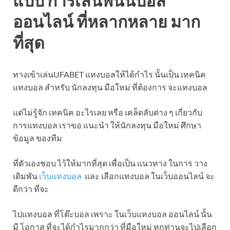
แบบ การเล่นพนันบอล
ออนไลน์ ที่หลากหลาย มาก
ที่สุด
ทางเข้าเล่นUFABET แทงบอลให้ได้กำไร นั้นเป็น เทคนิค
แทงบอล สำหรับ นักลงทุน มือใหม่ ที่ต้องการ จะแทงบอล
แต่ไม่รู้จัก เทคนิค อะไรเลย หรือ เคล็ดลับต่าง ๆ เกี่ยวกับ
การแทงบอล เราขอ แนะนำ ให้นักลงทุน มือใหม่ ศึกษา
ข้อมูล ของทีม
ที่ตัวเองชอบ ไว้ให้มากที่สุด เพื่อเป็น แนวทาง ในการ วาง
เดิมพัน
เว็บแทงบอล
และ เลือกแทงบอล ในเว็บออนไลน์ จะ
ดีกว่า ที่จะ
ไปแทงบอล ที่โต๊ะบอล เพราะ ในเว็บแทงบอล ออนไลน์ นั้น
มี โอกาส ที่จะได้กำไรมากกว่า ที่มือใหม่ ทุกท่านจะไปเลือก