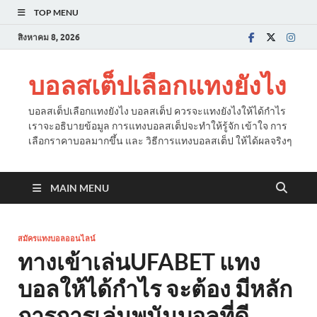
TOP MENU
สิงหาคม 8, 2026
บอลสเต็ปเลือกแทงยังไง
บอลสเต็ปเลือกแทงยังไง บอลสเต็ป ควรจะแทงยังไงให้ได้กำไร
เราจะอธิบายข้อมูล การแทงบอลสเต็ปจะทำให้รู้จัก เข้าใจ การ
เลือกราคาบอลมากขึ้น และ วิธีการแทงบอลสเต็ป ให้ได้ผลจริงๆ
MAIN MENU
สมัครแทงบอลออนไลน์
ทางเข้าเล่นUFABET แทง
บอลให้ได้กำไร จะต้อง มีหลัก
การการเล่นพนันบอลที่ดี