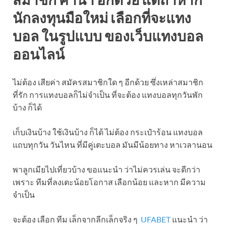
นักลงทุนมือใหม่ เลือกที่จะแทง
บอล ในรูปแบบ ของเว็บแทงบอล
ออนไลน์
ไม่ต้อง เสียค่า สมัครสมาชิกใด ๆ อีกด้วย ซึ่งเหล่าสมาชิก
ที่รัก การแทงบอลก็ไม่จำเป็น ที่จะต้อง แทงบอลทุกวันพัก
บ้าง ก็ได้
เก็บเงินบ้าง ใช้เงินบ้าง ก็ได้ ไม่ต้อง กระเป๋าร้อน แทงบอล
แถบทุกวัน วันไหน ที่มีคู่เตะบอล มันมีน้อยทาง หาเวลานอน
พาลูกเมียไปเที่ยวบ้าง ขอแนะนำ ว่าไม่ควรเล่น จะดีกว่า
เพราะ ทีมที่ลงเตะน้อยโอกาส เลือกน้อย และหาก มีความ
จำเป็น
จะต้อง เลือก ทีม เล็กจากลีกเล็กจริง ๆ
UFABET
แนะนำ ว่า