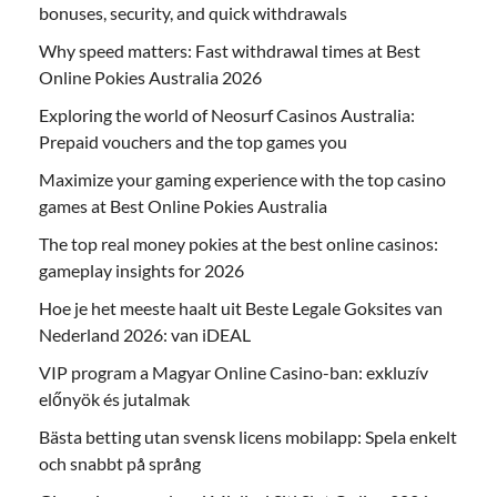
bonuses, security, and quick withdrawals
Why speed matters: Fast withdrawal times at Best
Online Pokies Australia 2026
Exploring the world of Neosurf Casinos Australia:
Prepaid vouchers and the top games you
Maximize your gaming experience with the top casino
games at Best Online Pokies Australia
The top real money pokies at the best online casinos:
gameplay insights for 2026
Hoe je het meeste haalt uit Beste Legale Goksites van
Nederland 2026: van iDEAL
VIP program a Magyar Online Casino-ban: exkluzív
előnyök és jutalmak
Bästa betting utan svensk licens mobilapp: Spela enkelt
och snabbt på språng