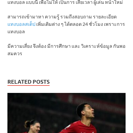
แทงบอล แบบนี้ เพื่อไม่ให้ เป็นการ เสียเวลา ผู้เล่น หน้าใหม่
สามารถเข้ามาหา ความรู้ รวมถึงสอบถาม รายละเอียด
แทงบอลสเต็ป
เพิ่มเติมต่าง ๆ ได้ตลอด 24 ชั่วโมง เพราะการ
แทงบอล
มีความเสี่ยง จึงต้อง มีการศึกษา และ วิเคราะห์ข้อมูล กันพอ
สมควร
RELATED POSTS