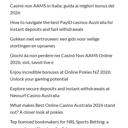
Casinò non AAMS in Italia: guida ai migliori bonus del
2026
How to navigate the best PayID casinos Australia for
instant deposits and fast withdrawals
Gokken met vertrouwen: een gids voor veilige
stortingen en opnames
Giochi da non perdere nei Casinò Non AAMS Online
2026: slot, tavoli live e
Enjoy incredible bonuses at Online Pokies NZ 2026:
Unlock your gaming potential
Explore secure deposits and instant withdrawals at
Neosurf Casino Australia
What makes Best Online Casino Australia 2026 stand
out? A closer look at pokies
Top licensed bookmakers for NRL Sports Betting: a