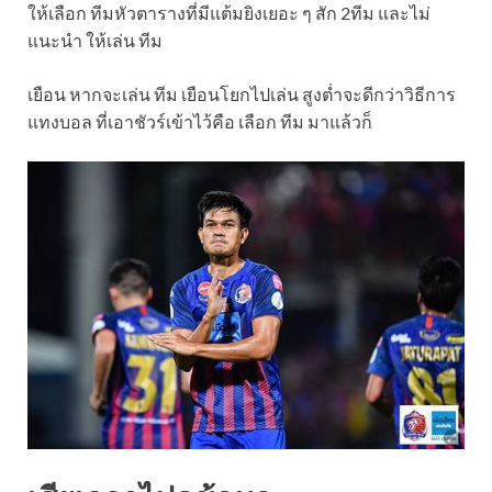
ให้เลือก ทีมหัวตารางที่มีแต้มยิงเยอะ ๆ สัก 2ทีม และไม่
แนะนำ ให้เล่น ทีม
เยือน หากจะเล่น ทีม เยือนโยกไปเล่น สูงต่ำจะดีกว่าวิธีการ
แทงบอล ที่เอาชัวร์เข้าไว้คือ เลือก ทีม มาแล้วก็